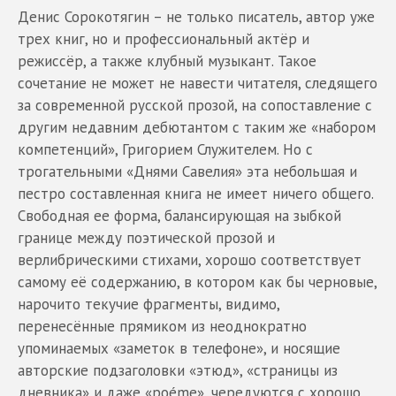
Денис Сорокотягин – не только писатель, автор уже
трех книг, но и профессиональный актёр и
режиссёр, а также клубный музыкант. Такое
сочетание не может не навести читателя, следящего
за современной русской прозой, на сопоставление с
другим недавним дебютантом с таким же «набором
компетенций», Григорием Служителем. Но с
трогательными «Днями Савелия» эта небольшая и
пестро составленная книга не имеет ничего общего.
Свободная ее форма, балансирующая на зыбкой
границе между поэтической прозой и
верлибрическими стихами, хорошо соответствует
самому её содержанию, в котором как бы черновые,
нарочито текучие фрагменты, видимо,
перенесённые прямиком из неоднократно
упоминаемых «заметок в телефоне», и носящие
авторские подзаголовки «этюд», «страницы из
дневника» и даже «poéme», чередуются с хорошо