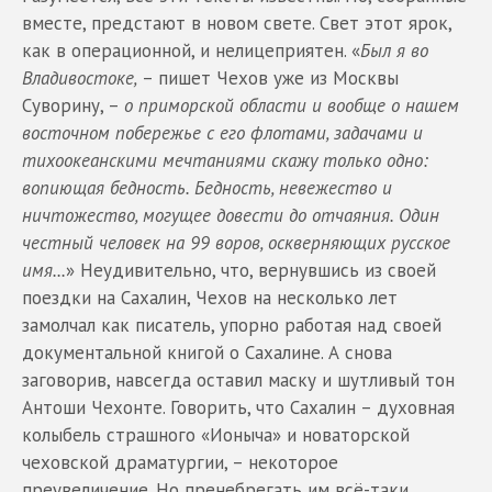
вместе, предстают в новом свете. Свет этот ярок,
как в операционной, и нелицеприятен. «
Был я во
Владивостоке,
– пишет Чехов уже из Москвы
Суворину, –
о приморской области и вообще о нашем
восточном побережье с его флотами, задачами и
тихоокеанскими мечтаниями скажу только одно:
вопиющая бедность. Бедность, невежество и
ничтожество, могущее довести до отчаяния. Один
честный человек на 99 воров, оскверняющих русское
имя...
» Неудивительно, что, вернувшись из своей
поездки на Сахалин, Чехов на несколько лет
замолчал как писатель, упорно работая над своей
документальной книгой о Сахалине. А снова
заговорив, навсегда оставил маску и шутливый тон
Антоши Чехонте. Говорить, что Сахалин – духовная
колыбель страшного «Ионыча» и новаторской
чеховской драматургии, – некоторое
преувеличение. Но пренебрегать им всё-таки