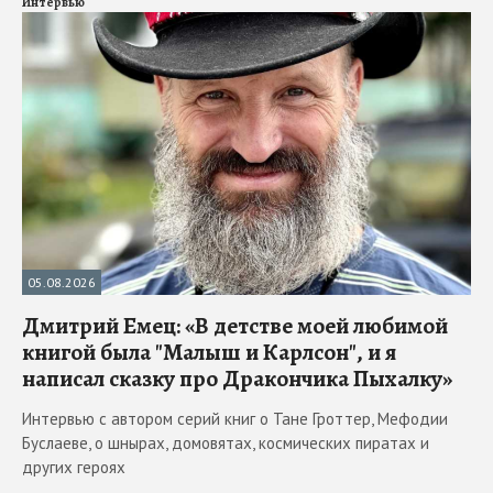
Интервью
05.08.2026
Дмитрий Емец: «В детстве моей любимой
книгой была "Малыш и Карлсон", и я
написал сказку про Дракончика Пыхалку»
Интервью с автором серий книг о Тане Гроттер, Мефодии
Буслаеве, о шнырах, домовятах, космических пиратах и
других героях