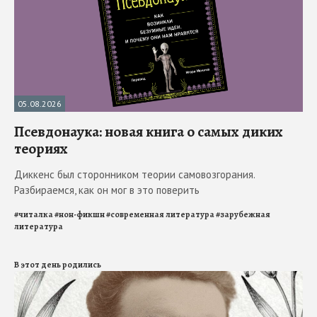
05.08.2026
Псевдонаука: новая книга о самых диких
теориях
Диккенс был сторонником теории самовозгорания.
Разбираемся, как он мог в это поверить
#
читалка
#
нон-фикшн
#
современная литература
#
зарубежная
литература
В этот день родились