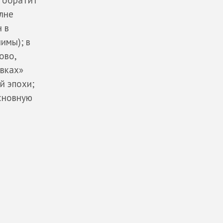
; обратит
олне
н в
имы); в
ово,
авках»
й эпохи;
основную