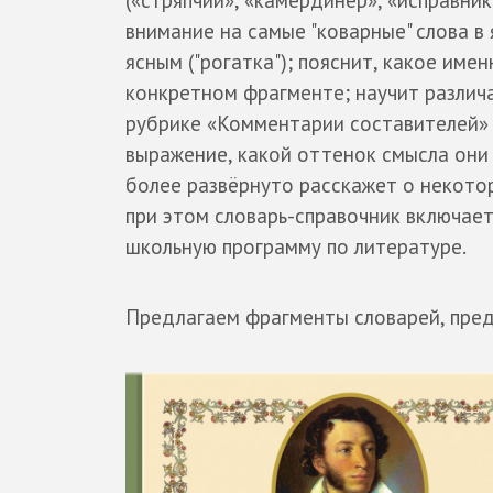
(«стряпчий», «камердинер», «исправник
внимание на самые "коварные" слова в 
ясным ("рогатка"); пояснит, какое име
конкретном фрагменте; научит различа
рубрике «Комментарии составителей» о
выражение, какой оттенок смысла они 
более развёрнуто расскажет о некотор
при этом словарь-справочник включает
школьную программу по литературе.
Предлагаем фрагменты словарей, пре