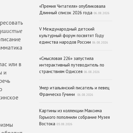
«Премия Читателя» опубликовала
Длинный список 2026 года
06.08.2026
дресовать
V Международный детский
пушистые
культурный форум посвятят Году
описание
единства народов России
06.08.2026
рамматика
«Смысловая 226» запустила
ас или в
интерактивный путеводитель по
странствиям Одиссея
ы и
06.08.2026
речь
Умер итальянский писатель и певец
о
Франческо Гучини
06.08.2026
кинское
Картины из коллекции Максима
Горького пополнили собрание Музея
Востока
ризмы
05.08.2026