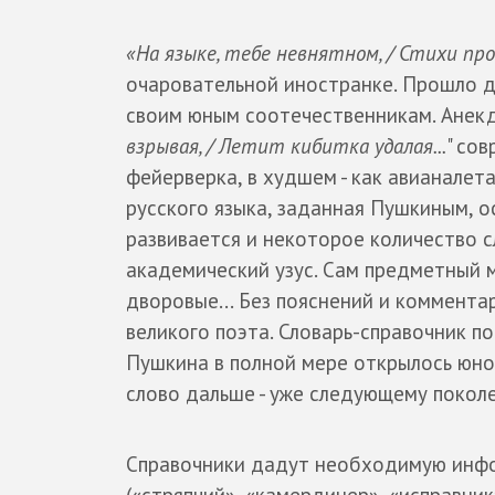
«На языке, тебе невнятном, / Стихи п
очаровательной иностранке. Прошло дв
своим юным соотечественникам. Анекд
взрывая, / Летит кибитка удалая...
" со
фейерверка, в худшем - как авианалет
русского языка, заданная Пушкиным, ос
развивается и некоторое количество с
академический узус. Сам предметный м
дворовые... Без пояснений и коммента
великого поэта. Словарь-справочник п
Пушкина в полной мере открылось юно
слово дальше - уже следующему покол
Справочники дадут необходимую инфо