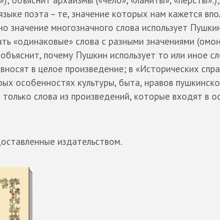
»); объяснит архаизмы («чело», «ланиты», «персты».)
языке поэта – те, значение которых нам кажется вп
нно значение многозначного слова использует Пушки
ть «одинаковые» слова с разными значениями (омон
бъяснит, почему Пушкин использует то или иное сл
вносят в целое произведение; в «Исторических спр
ых особенностях культуры, быта, нравов пушкинско
 только слова из произведений, которые входят в 
доставленные издательством.