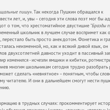
рощальные пишу».
Так некогда Пушкин обращался к
ести лет, и, увы – сегодня эти слова поэт мог бы а
от о том, что хрестоматийное двустишие "
Бразды 
временный школьник в лучшем случае воспримет как 
а, перестало быть просто анекдотом. Фонетика и г
талась неизменной, но, как и всякий дивой язык, он
лов двухсотлетней давности уходит в пассивный зап
ир изменился - исчезли ямщики и кибитки, ротмистр
риев многим школьникам сегодня трудно разобрать 
оможет сделать «невнятное» – понятным, чтобы слов
му читателю. И они в дальнейшем смогут нести пуш
ению.
рмацию в трудных случаях: прокомментирует исто