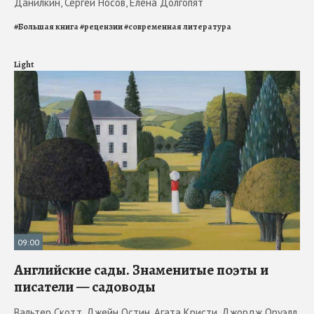
Данилкин, Сергей Носов, Елена Долгопят
#
Большая книга
#
рецензии
#
современная литература
Light
09:00
Английские сады. Знаменитые поэты и
писатели — садоводы
Вальтер Скотт, Джейн Остин, Агата Кристи, Джордж Оруэлл,