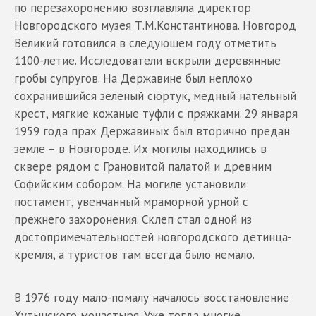
по перезахоронению возглавляла директор
Новгородского музея Т.М.Константинова. Новгород
Великий готовился в следующем году отметить
1100-летие. Исследователи вскрыли деревянные
гробы супругов. На Державине был неплохо
сохранившийся зеленый сюртук, медный нательный
крест, мягкие кожаные туфли с пряжками. 29 января
1959 года прах Державиных был вторично предан
земле – в Новгороде. Их могилы находились в
сквере рядом с Грановитой палатой и древним
Софийским собором. На могиле установили
постамент, увенчанный мраморной урной с
прежнего захоронения. Склеп стал одной из
достопримечательностей новгородского детинца-
кремля, а туристов там всегда было немало.
В 1976 году мало-помалу началось восстановление
Хутынского монастыря. Уже тогда многие