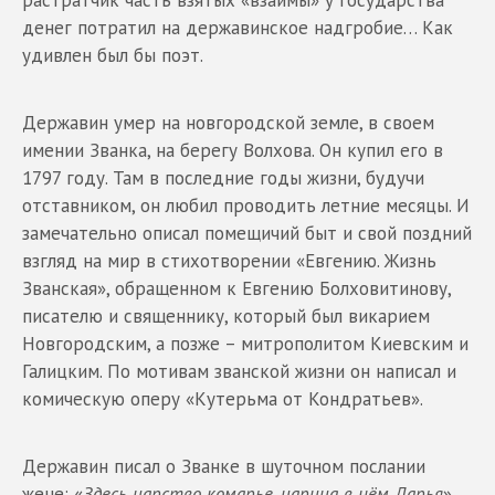
растратчик часть взятых «взаймы» у государства
денег потратил на державинское надгробие… Как
удивлен был бы поэт.
Державин умер на новгородской земле, в своем
имении Званка, на берегу Волхова. Он купил его в
1797 году. Там в последние годы жизни, будучи
отставником, он любил проводить летние месяцы. И
замечательно описал помещичий быт и свой поздний
взгляд на мир в стихотворении «Евгению. Жизнь
Званская», обращенном к Евгению Болховитинову,
писателю и священнику, который был викарием
Новгородским, а позже – митрополитом Киевским и
Галицким. По мотивам званской жизни он написал и
комическую оперу «Кутерьма от Кондратьев».
Державин писал о Званке в шуточном послании
жене: «
Здесь царство комарье, царица в нём Дарья
».