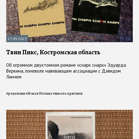
27.09.2023
Твин Пикс, Костромская область
Об огромном двухтомном романе «снарк снарк» Эдуарда
Веркина, поневоле навевающем ассоциации с Дэвидом
Линчем
#
рецензии
#
Ясная Поляна
#
школа критики