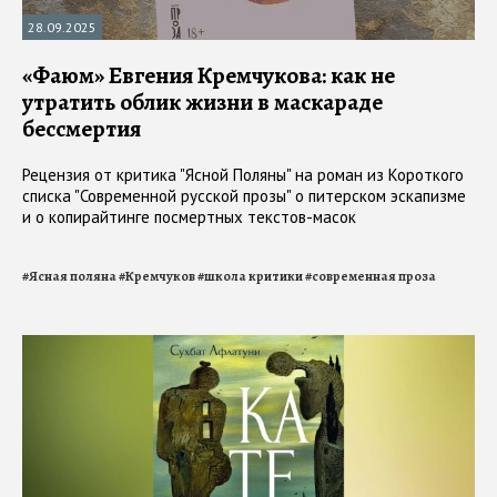
28.09.2025
«Фаюм» Евгения Кремчукова: как не
утратить облик жизни в маскараде
бессмертия
Рецензия от критика "Ясной Поляны" на роман из Короткого
списка "Современной русской прозы" о питерском эскапизме
и о копирайтинге посмертных текстов-масок
#
Ясная поляна
#
Кремчуков
#
школа критики
#
современная проза