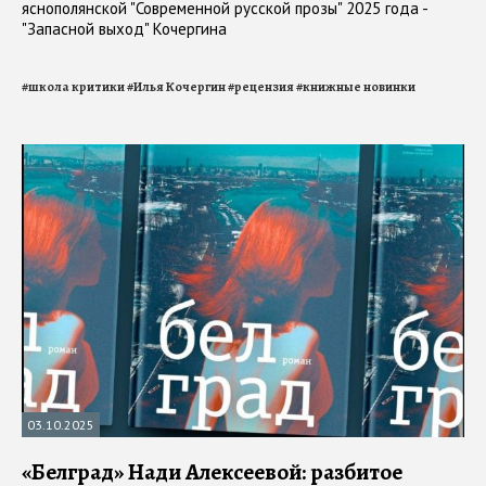
яснополянской "Современной русской прозы" 2025 года -
"Запасной выход" Кочергина
#
школа критики
#
Илья Кочергин
#
рецензия
#
книжные новинки
03.10.2025
«Белград» Нади Алексеевой: разбитое