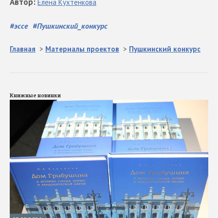
Автор
:
Елена
Кухтенкова
#
эссе
#
Пушкинский_конкурс
Главная
>
Материалы проектов
>
Пушкинский конкурс
Книжные новинки