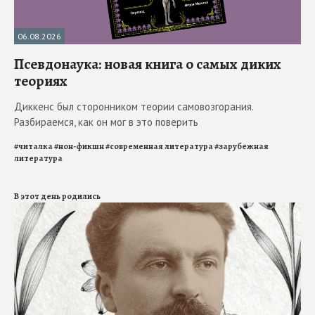
06.08.2026
Псевдонаука: новая книга о самых диких
теориях
Диккенс был сторонником теории самовозгорания.
Разбираемся, как он мог в это поверить
#
читалка
#
нон-фикшн
#
современная литература
#
зарубежная
литература
В этот день родились