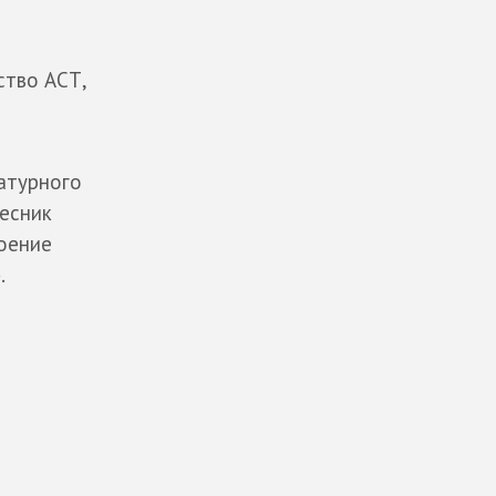
ство АСТ,
ратурного
лесник
воение
.