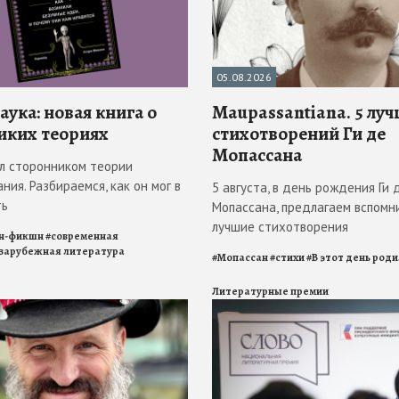
05.08.2026
ука: новая книга о
Maupassantiana. 5 лу
иких теориях
стихотворений Ги де
Мопассана
л сторонником теории
ния. Разбираемся, как он мог в
5 августа, в день рождения Ги 
ть
Мопассана, предлагаем вспомн
лучшие стихотворения
н-фикшн
#
современная
зарубежная литература
#
Мопассан
#
стихи
#
В этот день род
Литературные премии