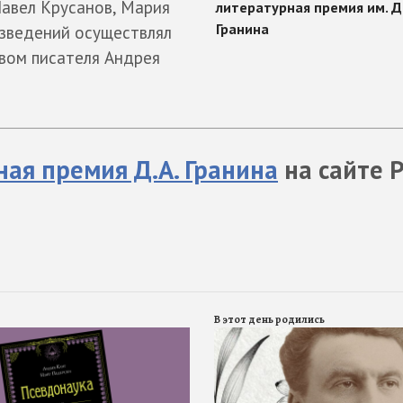
Павел Крусанов, Мария
изведений осуществлял
вом писателя Андрея
ая премия Д.А. Гранина
на сайте 
В этот день родились