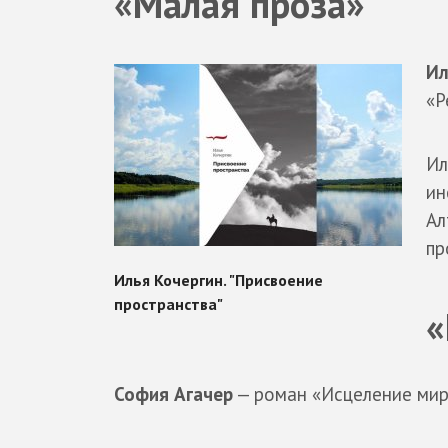
«Малая проза»
Ил
«Р
Ил
ин
Ал
пр
«
София Агачер
— роман «Исцеление мира