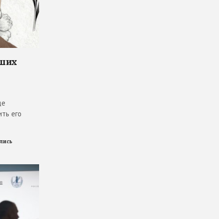
чших
де
ить его
ились