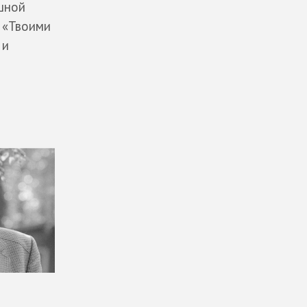
ешной
 «Твоими
 и