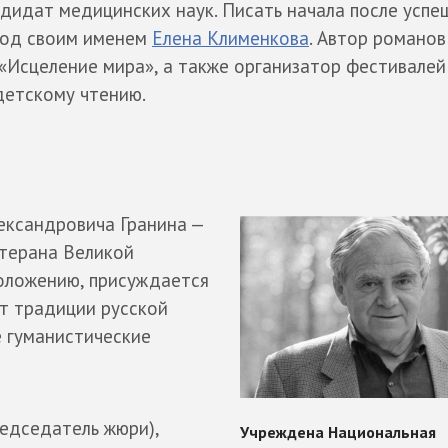
ндидат медицинских наук. Писать начала после усп
под своим именем
Елена Клименкова
. Автор романов
 «Исцеление мира», а также организатор фестивалей
детскому чтению.
ександровича Гранина —
етерана Великой
положению, присуждается
т традиции русской
 гуманистические
редседатель жюри),