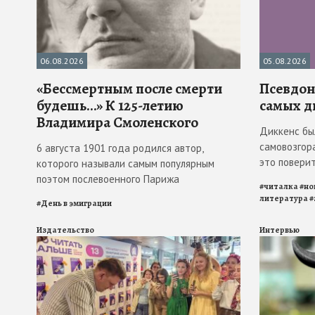
06.08.2026
05.08.2026
«Бессмертным после смерти
Псевдона
будешь…» К 125-летию
самых д
Владимира Смоленского
Диккенс бы
самовозгора
6 августа 1901 года родился автор,
это повери
которого называли самым популярным
поэтом послевоенного Парижа
#
читалка
#
но
литература
#
#
День в эмиграции
Издательство
Интервью