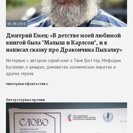
05.08.2026
Дмитрий Емец: «В детстве моей любимой
книгой была "Малыш и Карлсон", и я
написал сказку про Дракончика Пыхалку»
Интервью с автором серий книг о Тане Гроттер, Мефодии
Буслаеве, о шнырах, домовятах, космических пиратах и
других героях
#
интервью
#
фантастика
Литературные премии