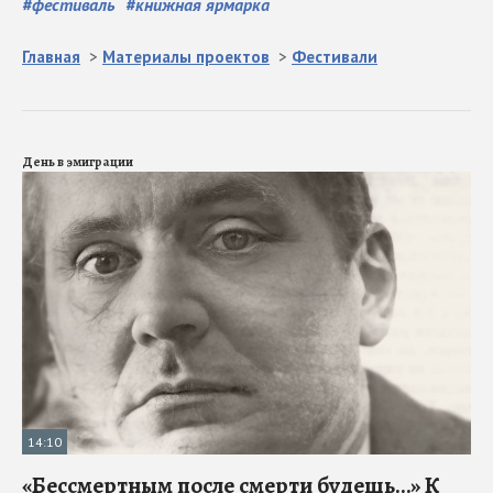
#
фестиваль
#
книжная ярмарка
Главная
>
Материалы проектов
>
Фестивали
День в эмиграции
14:10
«Бессмертным после смерти будешь…» К