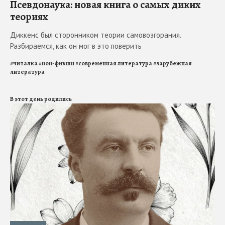
Псевдонаука: новая книга о самых диких
теориях
Диккенс был сторонником теории самовозгорания.
Разбираемся, как он мог в это поверить
#
читалка
#
нон-фикшн
#
современная литература
#
зарубежная
литература
В этот день родились