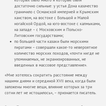
которых было много и которые были
достаточно сильные: у устья Дона казачество
граничило с Османской империей и Крымским
ханством, на востоке с Большой и Малой
ногайской Ордой, на юго-востоке с калмыками,
на западе – с Московским и Польско-
Литовским государствами;
по большей части казаки были морскими
пиратами – совершали какое-то невероятное
количество морских походов, «почти нигде не
упоминаемых, не экранизированных, не
введенных в массовое представление».
«Мне хотелось сократить расстояние между
нашими днями и серединой XVII века, когда были
заложены многие вещи, влияние которых за три
сотни лет не истощилось», – признается писатель.