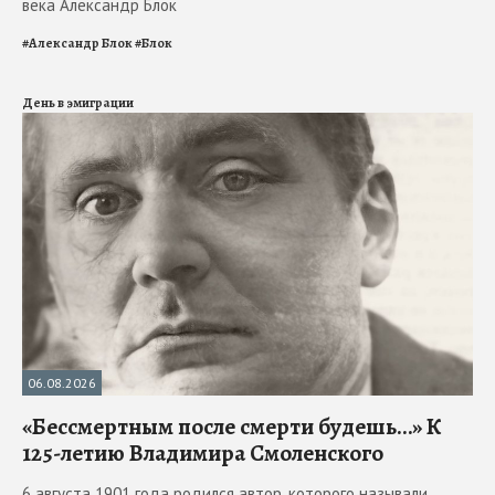
века Александр Блок
#
Александр Блок
#
Блок
День в эмиграции
06.08.2026
«Бессмертным после смерти будешь…» К
125-летию Владимира Смоленского
6 августа 1901 года родился автор, которого называли