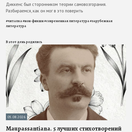
Диккенс был сторонником теории самовозгорания.
Разбираемся, как он мог в это поверить
#
читалка
#
нон-фикшн
#
современная литература
#
зарубежная
литература
В этот день родились
05.08.2026
Maupassantiana. 5 лучших стихотворений