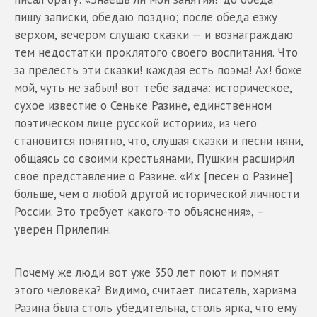
пишу записки, обедаю поздно; после обеда езжу
верхом, вечером слушаю сказки — и вознаграждаю
тем недостатки проклятого своего воспитания. Что
за прелесть эти сказки! каждая есть поэма! Ах! боже
мой, чуть не забыл! вот тебе задача: историческое,
сухое известие о Сеньке Разине, единственном
поэтическом лице русской истории», из чего
становится понятно, что, слушая сказки и песни няни,
общаясь со своими крестьянами, Пушкин расширил
свое представление о Разине. «Их [песен о Разине]
больше, чем о любой другой исторической личности
России. Это требует какого-то объяснения», –
уверен Прилепин.
Почему же люди вот уже 350 лет поют и помнят
этого человека? Видимо, считает писатель, харизма
Разина была столь убедительна, столь ярка, что ему