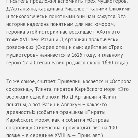
Писатель предложил вспомнить трех мушкетеров,
Д’Артаньяна, кардинала Ришелье – какими близкими
и психологически понятными они нам кажутся. Эта
история наделена понятным для нас юмором,
героика этой истории нас восхищает. «Хотя это
тоже XVII век. Разин и Д’Артаньян практически
ровесники». (Скорее отец и сын: действие «Трех
мушкетеров» начинается в 1625 году, и главному
герою 17, а Степан Разин родился около 1630 года.)
То же самое, считает Прилепин, касается и «Острова
сокровищ», Флинта, пиратов Карибского моря. «Это
все люди одной эпохи. Но Д’Артаньян и Флинт
понятны, а вот Разин и Аввакум – какая-то
древность!» (события франшизы «Пираты
Карибского моря», как и события «Острова
сокровищ» Стивенсона, происходят лет на 100
позже – в середине XVIII в. — Прим. авт.)