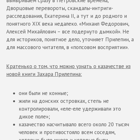
выныриваем сразу в Петровские времена,
Дворцовые перевороты, скандалы-интриги-
расследования, Екатерина II, а тут и до родного и
понятного XIX века недалеко. «Михаил Федорович,
Алексей Михайлович – все подернуто дымкой». Не
для историков, понятное дело, уточняет Прилепин, а
для массового читателя, в «попсовом восприятии».
Кратенько о том, что можно узнать о казачестве из
новой книги Захара Прилепина:
они были не конные;
жили на донских островках, степь не
контролировали, «еле-еле удерживали это
дикое поле»;
казачество насчитывало всего около 20 тысяч
человек и противостояло всем соседям,