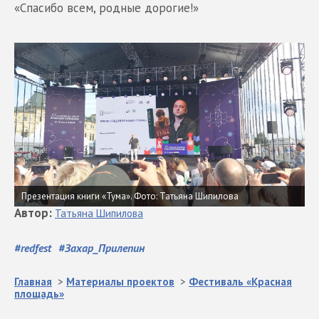
«Спасибо всем, родные дорогие!»
Презентация книги «Тума».
Фото: Татьяна Шипилова
Автор
:
Татьяна
Шипилова
#
redfest
#
Захар_Прилепин
Главная
>
Материалы проектов
>
Фестиваль «Красная
площадь»