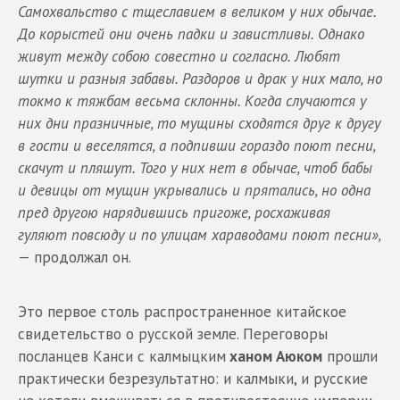
Самохвальство с тщеславием в великом у них обычае.
До корыстей они очень падки и завистливы. Однако
живут между собою совестно и согласно. Любят
шутки и разныя забавы. Раздоров и драк у них мало, но
токмо к тяжбам весьма склонны. Когда случаются у
них дни празничные, то мущины сходятся друг к другу
в гости и веселятся, а подпивши гораздо поют песни,
скачут и пляшут. Того у них нет в обычае, чтоб бабы
и девицы от мущин укрывались и прятались, но одна
пред другою нарядившись пригоже, росхаживая
гуляют повсюду и по улицам хараводами поют песни»,
— продолжал он.
Это первое столь распространенное китайское
свидетельство о русской земле. Переговоры
посланцев Канси с калмыцким
ханом Аюком
прошли
практически безрезультатно: и калмыки, и русские