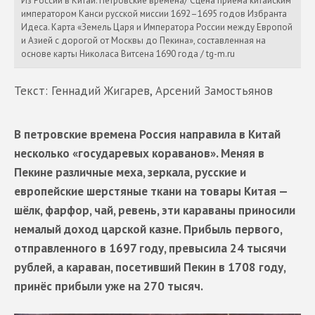
Из России в Китай. Петровские времена/ Сцена приема китайским
императором Канси русской миссии 1692–1695 годов Избранта
Идеса. Карта «Земель Царя и Императора России между Европой
и Азией с дорогой от Москвы до Пекина», составленная на
основе карты Николаса Витсена 1690 года / tg-m.ru
Текст: Геннадий Жигарев, Арсений Замостьянов
В петровские времена Россия направила в Китай
несколько «государевых кораванов». Меняя в
Пекине различные меха, зеркала, русские и
европейские шерстяные ткани на товары Китая —
шёлк, фарфор, чай, ревень, эти караваны приносили
немалый доход царской казне. Прибыль первого,
отправленного в 1697 году, превысила 24 тысячи
рублей, а караван, посетивший Пекин в 1708 году,
принёс прибыли уже на 270 тысяч.