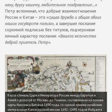
хану, другу нашему, любительное поздравление…»
Петр вспоминал, что добрые взаимоотношения
России и Китая – это
«сущая дружба и общая обоих
наших государств польза»,
а завершил послание
скромной подписью без титулов, подчеркивая
личный характер послания:
«Вашего величества
доброй приятель Петр».
Карта «Земель Царя и Императора России между Европой и
Азией с дорогой от Москвы до Пекина», составленная на основе
карты Николаса Витсена 1690 года, со сценой приема китайским
императором Канси русской миссии 1692–1695 годов Избранта