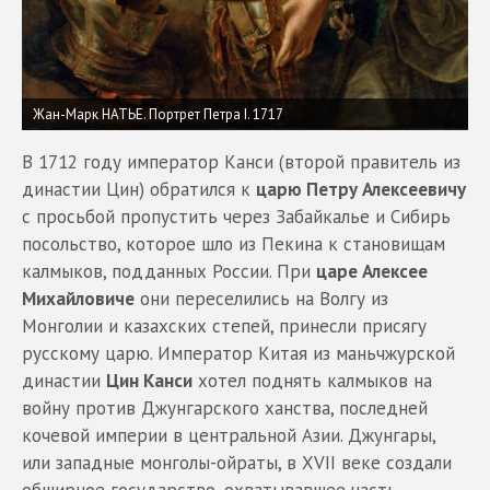
Жан-Марк НАТЬЕ. Портрет Петра I. 1717
В 1712 году император Канси (второй правитель из
династии Цин) обратился к
царю Петру Алексеевичу
с просьбой пропустить через Забайкалье и Сибирь
посольство, которое шло из Пекина к становищам
калмыков, подданных России. При
царе Алексее
Михайловиче
они переселились на Волгу из
Монголии и казахских степей, принесли присягу
русскому царю. Император Китая из маньчжурской
династии
Цин Канси
хотел поднять калмыков на
войну против Джунгарского ханства, последней
кочевой империи в центральной Азии. Джунгары,
или западные монголы-ойраты, в XVII веке создали
обширное государство, охватывавшее часть