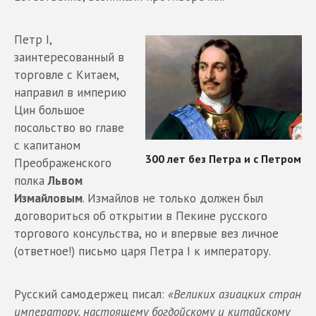
Петр I,
заинтересованный в
торговле с Китаем,
направил в империю
Цин большое
посольство во главе
с капитаном
Преображенского
полка
Львом
Измайловым
. Измайлов не только должен был
договориться об открытии в Пекине русского
торгового консульства, но и впервые вез личное
(ответное!) письмо царя Петра I к императору.
Русский самодержец писал:
«Великих азиацких стран
императору, настоящему богдойскому и китайскому