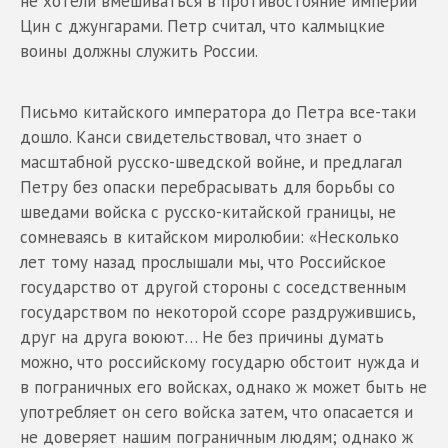
не хотели вмешиваться в противостояние империи
Цин с джунгарами. Петр считал, что калмыцкие
воины должны служить России.
Письмо китайского императора до Петра все-таки
дошло. Канси свидетельствовал, что знает о
масштабной русско-шведской войне, и предлагал
Петру без опаски перебрасывать для борьбы со
шведами войска с русско-китайской границы, не
сомневаясь в китайском миролюбии: «Несколько
лет тому назад прослышали мы, что Российское
государство от другой стороны с соседственным
государством по некоторой ссоре раздружившись,
друг на друга воюют… Не без причины думать
можно, что российскому государю обстоит нужда и
в пограничных его войсках, однако ж может быть не
употребляет он сего войска затем, что опасается и
не доверяет нашим пограничным людям; однако ж