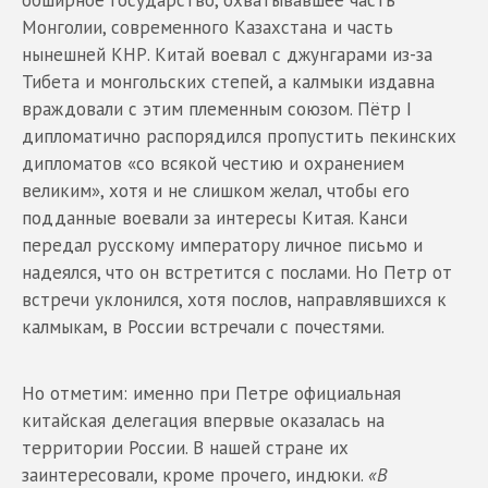
Монголии, современного Казахстана и часть
нынешней КНР. Китай воевал с джунгарами из-за
Тибета и монгольских степей, а калмыки издавна
враждовали с этим племенным союзом. Пётр I
дипломатично распорядился пропустить пекинских
дипломатов «со всякой честию и охранением
великим», хотя и не слишком желал, чтобы его
подданные воевали за интересы Китая. Канси
передал русскому императору личное письмо и
надеялся, что он встретится с послами. Но Петр от
встречи уклонился, хотя послов, направлявшихся к
калмыкам, в России встречали с почестями.
Но отметим: именно при Петре официальная
китайская делегация впервые оказалась на
территории России. В нашей стране их
заинтересовали, кроме прочего, индюки.
«В