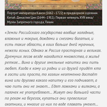
Портрет императора Канси (1662–1722) в придворном одеянии.
Китай. Династия Цин (1644–1911). Первая четверть XVIII века/
Музеи Запретного города, Пекин
«Земли Российскаго государства вообще холодные,
влажныя и мокрыя, дождями и снегами богатыя, и
есть такие области, в коих больше дней мрачных,
нежели ясных. Однако ж Россия просторная и великая.
Дремучих лесов везде находится множество, а жильё
реткое… Вино и другие хмельные напитки они пить
любят. Когда к кому из родни и из друзей придёт кто
в гости или просто, то хозяин неотменно достаёт
вина или другова какого напитку и его подчивает, а
чаю пить они не знают… Едят ложками и вилками, а
палочек не употребляют… Живут они большей части
по рекам на берегах, купаться они превеликие
охотники, и многие из них по воде плавать умеют…