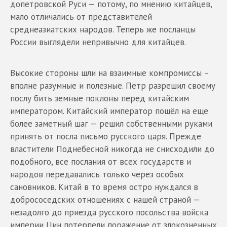
допетровской Руси — потому, по мнению китайцев,
мало отличались от представителей
среднеазиатских народов. Теперь же посланцы
России выглядели непривычно для китайцев.
Высокие стороны шли на взаимные компромиссы –
вполне разумные и полезные. Пётр разрешил своему
послу бить земные поклоны перед китайским
императором. Китайский император пошёл на еще
более заметный шаг — решил собственными руками
принять от посла письмо русского царя. Прежде
властители Поднебесной никогда не снисходили до
подобного, все послания от всех государств и
народов передавались только через особых
сановников. Китай в то время остро нуждался в
добрососедских отношениях с нашей страной —
незадолго до приезда русского посольства войска
империи Цин потерпели поражение от злокозненных