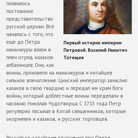
появилось
постоянное
представительство
русской церкви. Всё
началось с того, что
еще до Петра
маньчжуры взяли в
плен отряд казаков-
албазинцев. Они, как
воины, произвели на маньчжуров и китайцев
сильное впечатление. Цинский император зачислил
казаков в свою гвардию и передал им храм бога
войны, который доблестные воины переделали в
часовню Николая Чудотворца. С 1715 года Петр
регулярно посылал в Китай священников, которые
окормляли и казаков, и русских торговцев.
Российско-китайские отношения при Петре