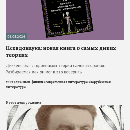
06.08.2026
Псевдонаука: новая книга о самых диких
теориях
Диккенс был сторонником теории самовозгорания.
Разбираемся, как он мог в это поверить
#
читалка
#
нон-фикшн
#
современная литература
#
зарубежная
литература
В этот день родились