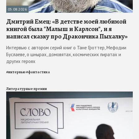
05.08.2026
Дмитрий Емец: «В детстве моей любимой
книгой была "Малыш и Карлсон", и я
написал сказку про Дракончика Пыхалку»
Интервью с автором серий книг о Тане Гроттер, Мефодии
Буслаеве, о шнырах, домовятах, космических пиратах и
других героях
#
интервью
#
фантастика
Литературные премии