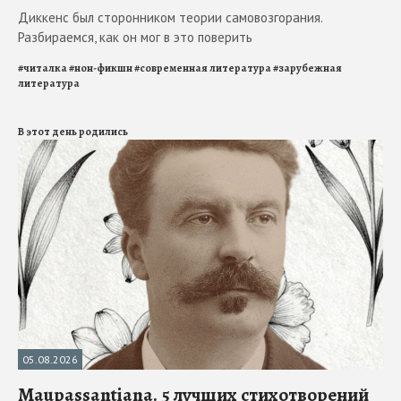
Диккенс был сторонником теории самовозгорания.
Разбираемся, как он мог в это поверить
#
читалка
#
нон-фикшн
#
современная литература
#
зарубежная
литература
В этот день родились
05.08.2026
Maupassantiana. 5 лучших стихотворений