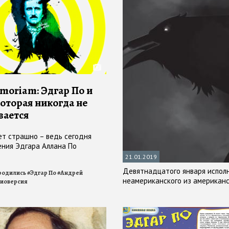
rmoriam: Эдгар По и
которая никогда не
вается
ет страшно – ведь сегодня
ния Эдгара Аллана По
21.01.2019
Девятнадцатого января исполн
 родились
#
Эдгар По
#
Андрей
неамериканского из американс
иоверсия
— 170 лет со дня его смерти. 