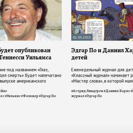
01.03.2015
удет опубликован
Эдгар По и Даниил Ха
 Теннесси Уильямса
детей
ие под названием «Глаз,
Еженедельный журнал для де
дел смерть» будет напечатано
«Классный журнал» начинает 
 выпуске американского
«Мастер слова», в которой мал
ого журнала Strand
читатели смогут познакомитьс
ймс
#
Астрид Линдгрен
#
Даниил Хармс
#
известными писателями
ес
#
Уильямс
#
Фолкнер
#
Эдгар По
журнал
#
Эдгар По