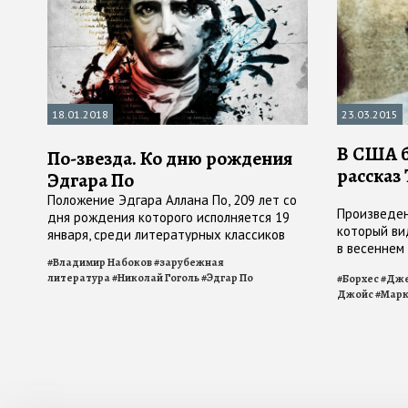
18.01.2018
23.03.2015
В США б
По-звезда. Ко дню рождения
рассказ
Эдгара По
Положение Эдгара Аллана По, 209 лет со
Произведен
дня рождения которого исполняется 19
который ви
января, среди литературных классиков
в весеннем
парадоксально. Особенно в глазах
#
Владимир Набоков
#
зарубежная
литературн
российской публики
литература
#
Николай Гоголь
#
Эдгар По
#
Борхес
#
Дже
Джойс
#
Марк