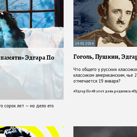
19.01.2024
Гоголь, Пушкин, Эдга
 памяти» Эдгара По
Что общего у русских классико
классиком американским, чье 
отмечается 19 января?
#
Эдгар По
#
В этот день родились
#
П
о сорок лет — но дело его