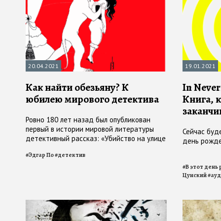
20.04.2021
19.01.2021
Как найти обезьяну? К
In Neve
юбилею мирового детектива
Книга, 
заканчи
Ровно 180 лет назад был опубликован
первый в истории мировой литературы
Сейчас буд
детективный рассказ: «Убийство на улице
день рожде
Морг» Эдгара Аллана По
#
Эдгар По
#
детектив
#
В этот день
Цунский
#
ауд