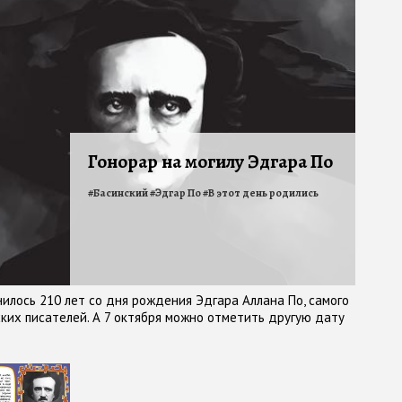
Гонорар на могилу Эдгара По
#
Басинский
#
Эдгар По
#
В этот день родились
илось 210 лет со дня рождения Эдгара Аллана По, самого
ких писателей. А 7 октября можно отметить другую дату
Он прожил на белом свете всего сорок лет