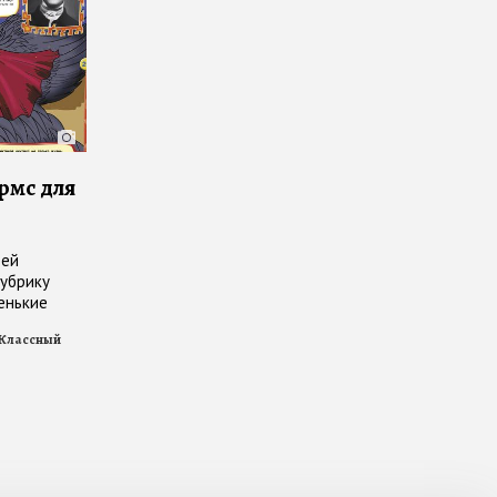
рмс для
тей
рубрику
енькие
я с самыми
Классный