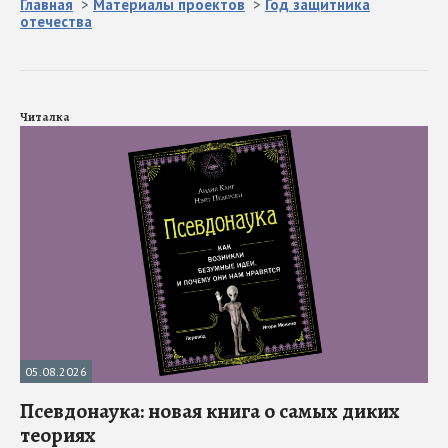
Главная
>
Материалы проектов
>
Год защитника
отечества
Читалка
05.08.2026
Псевдонаука: новая книга о самых диких
теориях