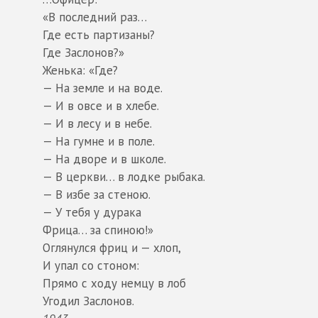
«В последний раз…
Где есть партизаны?
Где Заслонов?»
Женька: «Где?
— На земле и на воде.
— И в овсе и в хлебе.
— И в лесу и в небе.
— На гумне и в поле.
— На дворе и в школе.
— В церкви… в лодке рыбака.
— В избе за стеною.
— У тебя у дурака
Фрица… за спиною!»
Оглянулся фриц и — хлоп,
И упал со стоном:
Прямо с ходу немцу в лоб
Угодил Заслонов.