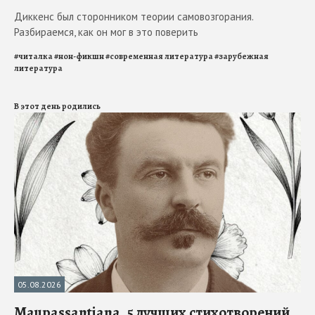
Диккенс был сторонником теории самовозгорания.
Разбираемся, как он мог в это поверить
#
читалка
#
нон-фикшн
#
современная литература
#
зарубежная
литература
В этот день родились
05.08.2026
Maupassantiana. 5 лучших стихотворений