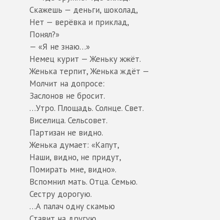
Скажешь — деньги, шоколад,
Нет — верёвка и приклад,
Понял?»
— «Я не знаю…»
Немец курит — Женьку жжёт.
Женька терпит, Женька ждёт —
Молчит на допросе:
Заслонов не бросит.
…Утро. Площадь. Солнце. Свет.
Виселица. Сельсовет.
Партизан не видно.
Женька думает: «Капут,
Наши, видно, не придут,
Помирать мне, видно».
Вспомнил мать. Отца. Семью.
Сестру дорогую.
…А палач одну скамью
Ставит на другую.