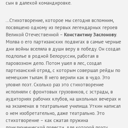
сын в далекой командировке.
…Стихотворение, которое мы сегодня вспомним,
посвящено одному из первых легендарных героев
Великой Отечественной –
Константину Заслонову
.
Молва о его партизанских подвигах в самые черные
дни войны вселяла в души веру в победу. Он создал
подполье в родной Белоруссии, работая в
паровозном депо. Потом ушел в лес, создал
партизанский отряд, с которым совершал рейды по
немецким тылам. В него верили как в чудо. Это
уловил поэт. Сколько раз это стихотворение
исполняли с фронтовых грузовиков, с эстрады, в
аудиториях рабочих клубов, на школьных вечерах и
на экзаменах в театральные училища. Уткин написал
о нем изобретательно, даже театрально. Это
стихотворение – как сжатая пружина
приключенческой повести, для которой поэту