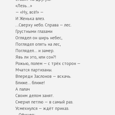
«Лезь…»
— «Ну, всё!» —
И Женька влез.
…Сверху небо. Справа — лес.
Грустными глазами
Оглядел он ширь небес,
Поглядел опять на лес,
Поглядел… и замер.
Явь ли это, или сон?!
Рожью, полем — с трёх сторон —
Мчатся партизаны.
Впереди Заслонов — вскачь.
Ближе… ближе!
А палач
Своим делом занят.
Смерил петлю — в самый раз.
Усмехнулся — ждёт приказ.
…Офицер: