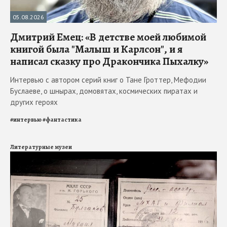
05.08.2026
Дмитрий Емец: «В детстве моей любимой
книгой была "Малыш и Карлсон", и я
написал сказку про Дракончика Пыхалку»
Интервью с автором серий книг о Тане Гроттер, Мефодии
Буслаеве, о шнырах, домовятах, космических пиратах и
других героях
#
интервью
#
фантастика
Литературные музеи