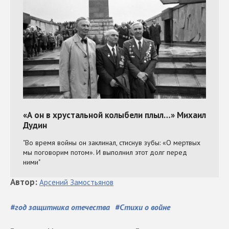
Автор
:
Арсений
Замостьянов
#
год защитника отечества
#
Стихи о войне