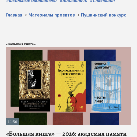
#
школьные библиотеки
#
Библионочь
#
Степашин
Главная
>
Материалы проектов
>
Пушкинский конкурс
«Большая книга»
11:36
«Большая книга» — 2026: академия памяти