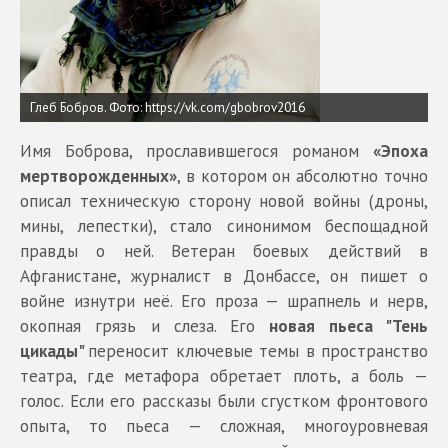
Глеб Бобров. Фото: https://vk.com/gbobrov2016
Имя Боброва, прославившегося романом
«Эпоха
мертворожденных»
, в котором он абсолютно точно
описал техническую сторону новой войны (дроны,
мины, лепестки), стало синонимом беспощадной
правды о ней. Ветеран боевых действий в
Афганистане, журналист в Донбассе, он пишет о
войне изнутри неё. Его проза — шрапнель и нерв,
окопная грязь и слеза. Его
новая пьеса "Тень
цикады"
переносит ключевые темы в пространство
театра, где метафора обретает плоть, а боль —
голос. Если его рассказы были сгустком фронтового
опыта, то пьеса — сложная, многоуровневая