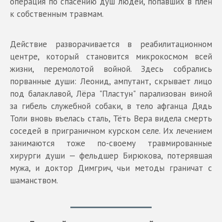
операция по спасению душ людей, попавших в плен
к собственным травмам.
Действие разворачивается в реабилитационном
центре, который становится микрокосмом всей
жизни, перемолотой войной. Здесь собрались
порванные души: Леонид, ампутант, скрывает лицо
под балаклавой, Лёра "Пластун" парализован виной
за гибель служебной собаки, в тело афганца Дядь
Толи вновь въелась сталь, Тёть Вера видела смерть
соседей в приграничном курском селе. Их лечением
занимаются тоже по-своему травмированные
хирурги души — фельдшер Бирюкова, потерявшая
мужа, и доктор Димгрич, чьи методы граничат с
шаманством.