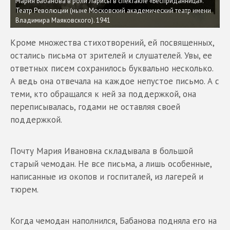
Мария Бабанова в роли Ларисы в спектакле «Бесприданница».
Театр Революции (ныне Московский академический театр имени
Владимира Маяковского). 1941
Кроме множества стихотворений, ей посвященных,
остались письма от зрителей и слушателей. Увы, ее
ответных писем сохранилось буквально несколько.
А ведь она отвечала на каждое непустое письмо. А с
теми, кто обращался к ней за поддержкой, она
переписывалась, годами не оставляя своей
поддержкой.
Почту Мария Ивановна складывала в большой
старый чемодан. Не все письма, а лишь особенные,
написанные из окопов и госпиталей, из лагерей и
тюрем.
Когда чемодан наполнился, Бабанова подняла его на