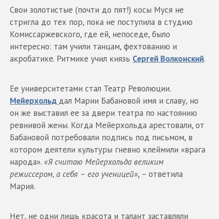
Свои золотистые (почти до пят!) косы Муся не
стригла до тех пор, пока не поступила в студию
Комиссаржевского, где ей, непоседе, было
интересно: там учили танцам, фехтованию и
акробатике. Ритмике учил князь
Сергей Волконский
.
Ее университетами стал Театр Революции.
Мейерхольд
дал Марии Бабановой имя и славу, но
он же выставил ее за двери театра по настоянию
ревнивой жены. Когда Мейерхольда арестовали, от
Бабановой потребовали подпись под письмом, в
котором деятели культуры гневно клеймили «врага
народа».
«Я считаю Мейерхольда великим
режиссером, а себя – его ученицей»
, – ответила
Мария.
Нет, не одни лишь красота и талант заставляли