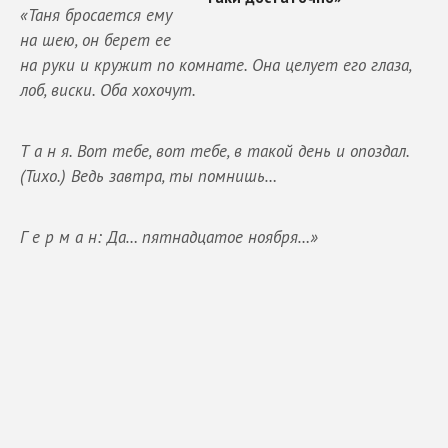
«Таня бросается ему
на шею, он берет ее
на руки и кружит по комнате. Она целует его глаза,
лоб, виски. Оба хохочут.
Т а н я. Вот тебе, вот тебе, в такой день и опоздал.
(Тихо.) Ведь завтра, ты помнишь…
Г е р м а н: Да… пятнадцатое ноября…»