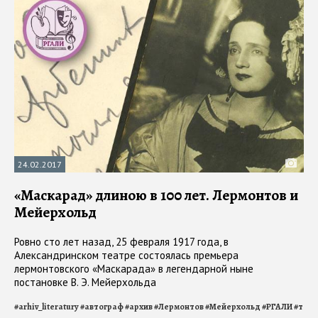
24.02.2017
«Маскарад» длиною в 100 лет. Лермонтов и
Мейерхольд
Ровно сто лет назад, 25 февраля 1917 года, в
Александринском театре состоялась премьера
лермонтовского «Маскарада» в легендарной ныне
постановке В. Э. Мейерхольда
#
arhiv_literatury
#
автограф
#
архив
#
Лермонтов
#
Мейерхольд
#
РГАЛИ
#
теат