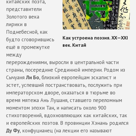
китайских поэта,
представители
Золотого века
лирики в
Поднебесной, как
будто сговорившись
ещё в промежутке
между
перерождениями, выросли в центральной части
страны, посередине Срединной империи. Родом из
Сычуаня
Ли Бо
, близкий европейцам эскапист и
эстет, успевший постранствовать, послужить при
императорском дворе, оказаться в тюрьме во
время мятежа Ань Лушаня, ставшего переломным
моментом эпохи Тан, и написать около 900
стихотворений, вдохновляющих как китайских, так
и европейских поэтов. В провинции Хэнань родился
Ду Фу
, конфуцианец (на лекции его называют