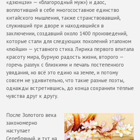
«дзюнцзи» — «благородный муж») и даос,
воплотивший в себе многосоставное единство
китайского мышления, также странствовавший,
служивший при дворе и находившийся в
заключении, создавший около 1400 произведений,
которые стали для следующих поколений эталоном
«люйши» — уставного стиха. Лирика первого впитала
красоту мира, бурную радость жизни, второго —
горечь разлук с близкими и печаль постепенного
увядания, но всё это едино на земле, и потому
совсем не удивительно, что такие разные поэты,
однажды встретившись, до конца сохранили тёплые
чувства друг к другу.
После Золотого века
закономерно
наступает
Серебряный, и тут на