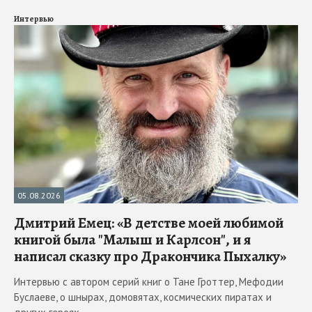
Интервью
05.08.2026
Дмитрий Емец: «В детстве моей любимой
книгой была "Малыш и Карлсон", и я
написал сказку про Дракончика Пыхалку»
Интервью с автором серий книг о Тане Гроттер, Мефодии
Буслаеве, о шнырах, домовятах, космических пиратах и