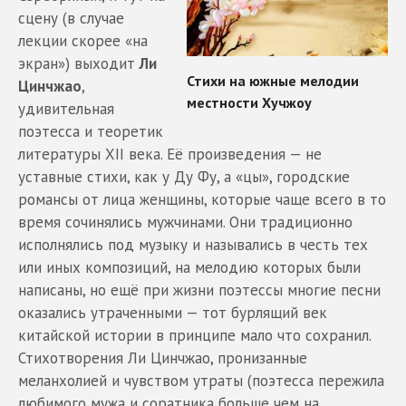
сцену (в случае
лекции скорее «на
экран») выходит
Ли
Цинчжао
,
удивительная
поэтесса и теоретик
литературы XII века. Её произведения — не
уставные стихи, как у Ду Фу, а «цы», городские
романсы от лица женщины, которые чаще всего в то
время сочинялись мужчинами. Они традиционно
исполнялись под музыку и назывались в честь тех
или иных композиций, на мелодию которых были
написаны, но ещё при жизни поэтессы многие песни
оказались утраченными — тот бурлящий век
китайской истории в принципе мало что сохранил.
Стихотворения Ли Цинчжао, пронизанные
меланхолией и чувством утраты (поэтесса пережила
любимого мужа и соратника больше чем на