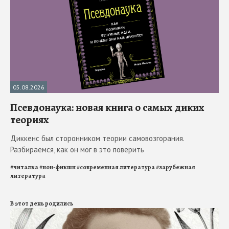
05.08.2026
Псевдонаука: новая книга о самых диких
теориях
Диккенс был сторонником теории самовозгорания.
Разбираемся, как он мог в это поверить
#
читалка
#
нон-фикшн
#
современная литература
#
зарубежная
литература
В этот день родились