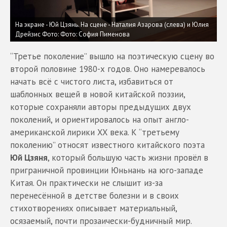
На экране - Юй Цзянь. На сцене - Наталия Азарова (слева) и Юлия
Дрейзис
Фото: Фото: София Пименова
“Третье поколение” вышло на поэтическую сцену во
второй половине 1980-х годов. Оно намеревалось
начать всё с чистого листа, избавиться от
шаблонных вещей в новой китайской поэзии,
которые сохраняли авторы предыдущих двух
поколений, и ориентировалось на опыт англо-
американской лирики XX века. К “третьему
поколению” относят известного китайского поэта
Юй Цзяня
, который большую часть жизни провёл в
приграничной провинции Юньнань на юго-западе
Китая. Он практически не слышит из-за
перенесённой в детстве болезни и в своих
стихотворениях описывает материальный,
осязаемый, почти прозаически-будничный мир.