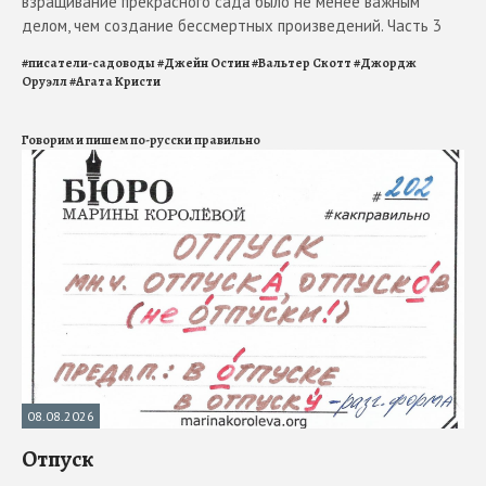
взращивание прекрасного сада было не менее важным
делом, чем создание бессмертных произведений. Часть 3
#
писатели-садоводы
#
Джейн Остин
#
Вальтер Скотт
#
Джордж
Оруэлл
#
Агата Кристи
Говорим и пишем по-русски правильно
08.08.2026
Отпуск