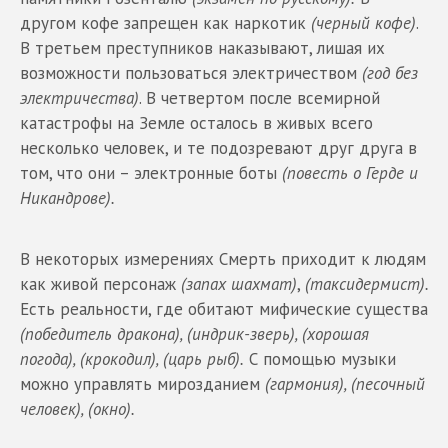
другом кофе запрещен как наркотик
(черный кофе)
.
В третьем преступников наказывают, лишая их
возможности пользоваться электричеством
(год без
электричества)
. В четвертом после всемирной
катастрофы на Земле осталось в живых всего
несколько человек, и те подозревают друг друга в
том, что они – электронные боты
(повесть о Герде и
Никандрове).
В некоторых измерениях Смерть приходит к людям
как живой персонаж
(запах шахмат)
,
(таксидермист).
Есть реальности, где обитают мифические существа
(победитель дракона), (индрик-зверь), (хорошая
погода), (крокодил), (царь рыб).
С помощью музыки
можно управлять мирозданием
(гармония), (песочный
человек), (окно).