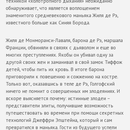
техникой «холотропного дыхания» неожиданно
обнаруживает, что является воплощением
знаменитого средневекового маньяка Жиля де Рэ,
известного больше как Синяя Борода.
Жиля де Монморанси-Лаваля, барона де Рэ, маршала
Франции, обвиняли в связях с дьяволом и еще во
многих преступлениях. Якобы он убивал одну за
другой своих жен и заманивал в свой замок Тиффож
детей, чтобы пить их кровь. В итоге барона
приговорили к повешению и сожжению на костре.
Только вот, оказавшись в теле де Рэ, Голгофский
ничего не помнит о совершенных им злодеяниях. И
вскоре выясняется почему: истинные злодеи –
представители элиты, получившие возможность
путешествовать во времени при помощи секретных
технологий Джеффри Эпштейна, который и сам
превратился в маньяка. Гости из будущего успели