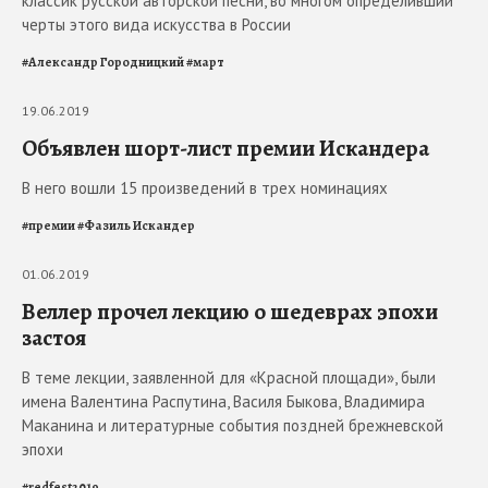
классик русской авторской песни, во многом определивший
черты этого вида искусства в России
#
Александр Городницкий
#
март
19.06.2019
Объявлен шорт-лист премии Искандера
В него вошли 15 произведений в трех номинациях
#
премии
#
Фазиль Искандер
01.06.2019
Веллер прочел лекцию о шедеврах эпохи
застоя
В теме лекции, заявленной для «Красной площади», были
имена Валентина Распутина, Василя Быкова, Владимира
Маканина и литературные события поздней брежневской
эпохи
#
redfest2019