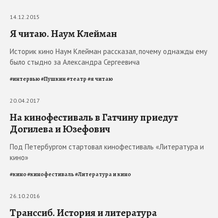
14.12.2015
Я читаю. Наум Клейман
Историк кино Наум Клейман рассказал, почему однажды ему
было стыдно за Александра Сергеевича
#
интервью
#
Пушкин
#
театр
#
я читаю
20.04.2017
На кинофестиваль в Гатчину приедут
Догилева и Юзефович
Под Петербургом стартовал кинофестиваль «Литература и
кино»
#
кино
#
кинофестиваль
#
Литература и кино
26.10.2016
Транссиб. История и литература