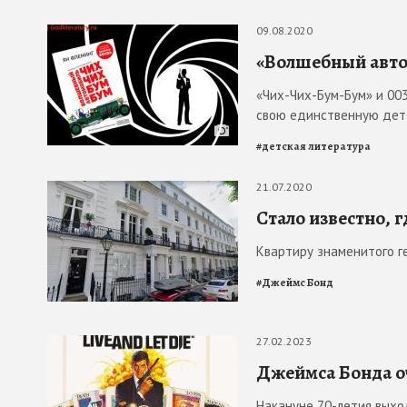
09.08.2020
«Волшебный авто
«Чих-Чих-Бум-Бум» и 003
свою единственную дет
#
детская литература
21.07.2020
Стало известно, 
Квартиру знаменитого г
#
Джеймс Бонд
27.02.2023
Джеймса Бонда оч
Накануне 70-летия выхо