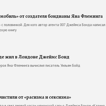
мобиль» от создателя бондианы Яна Флеминга
 с половинкой. Для кого автор агента 007 Джеймса Бонда написал
скую книгу
где жил в Лондоне Джеймс Бонд
ероя Яна Флеминга вычислил писатель Уильям Бойд
истили от «расизма и сексизма»
да в свет первой части шпионской саги о Джеймсе Бонде «Казино