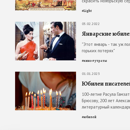
скрасить ноябрьскую се
#
Light
05.02.2022
Январские юбиле
"Этот январь - так уж п
горьких потерях"
#
кино
#
утраты
01.01.2023
Юбилеи писателе
100-летие Расула Гамза
Брюсову, 200 лет Алекс
литературный календарь
#
юбилей