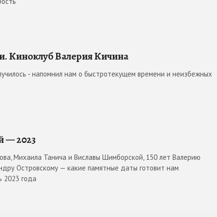
рость
и. Киноклуб Валерия Кичина
олучилось - напомнил нам о быстротекущем времени и неизбежных
й — 2023
това, Михаила Танича и Виславы Шимборской, 150 лет Валерию
андру Островскому — какие памятные даты готовит нам
 2023 года