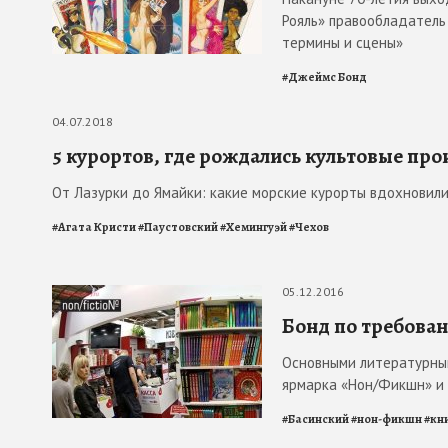
Рояль» правообладатель 
термины и сцены»
#
Джеймс Бонд
04.07.2018
5 курортов, где рождались культовые пр
От Лазурки до Ямайки: какие морские курорты вдохновили 
#
Агата Кристи
#
Паустовский
#
Хемингуэй
#
Чехов
05.12.2016
Бонд по требова
Основными литературны
ярмарка «Нон/Фикшн» и 
#
Басинский
#
нон-фикшн
#
кн