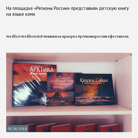
На площадке «Регионы России» представили детскую книгу
на языке коми
#
redfest
#
redfest2018
#
книжная ярмарка
#
регионыроссии
#
фестиваль
01.06.2018