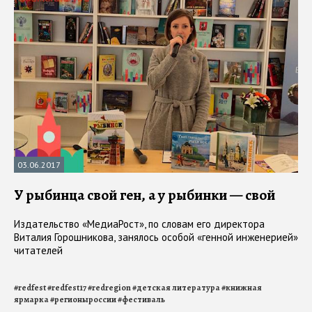
03.06.2017
У рыбинца свой ген, а у рыбинки — свой
Издательство «МедиаРост», по словам его директора
Виталия Горошникова, занялось особой «генной инженерией»
читателей
#
redfest
#
redfest17
#
redregion
#
детская литература
#
книжная
ярмарка
#
регионыроссии
#
фестиваль