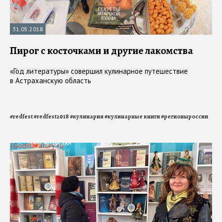
31.05.2018
Пирог с косточками и другие лакомства
«Год литературы» совершил кулинарное путешествие
в Астраханскую область
#
redfest
#
redfest2018
#
кулинария
#
кулинарные книги
#
регионыроссии