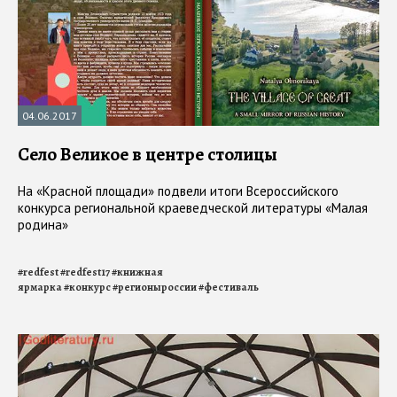
04.06.2017
Село Великое в центре столицы
На «Красной площади» подвели итоги Всероссийского
конкурса региональной краеведческой литературы «Малая
родина»
#
redfest
#
redfest17
#
книжная
ярмарка
#
конкурс
#
регионыроссии
#
фестиваль