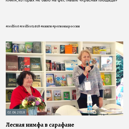
#
redfest
#
redfest2018
#
книги
#
регионыроссии
02.06.2018
Лесная нимфа в сарафане