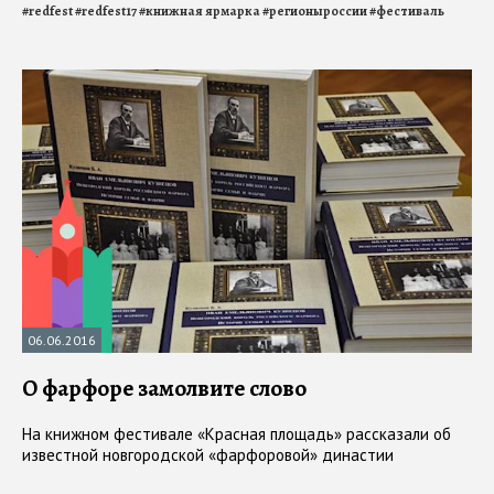
#
redfest
#
redfest17
#
книжная ярмарка
#
регионыроссии
#
фестиваль
06.06.2016
О фарфоре замолвите слово
На книжном фестивале «Красная площадь» рассказали об
известной новгородской «фарфоровой» династии