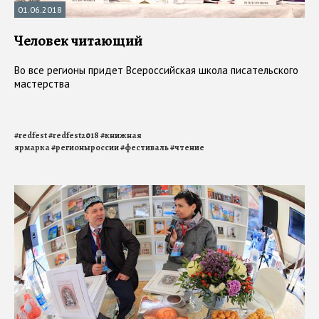
01.06.2018
Человек читающий
Во все регионы придет Всероссийская школа писательского
мастерства
#
redfest
#
redfest2018
#
книжная
ярмарка
#
регионыроссии
#
фестиваль
#
чтение