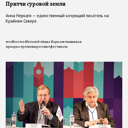
Притчи суровой земли
Анна Неркаги — единственный кочующий писатель на
Крайнем Севере
#
redfest
#
redfest2018
#
Анна Неркаги
#
книжная
ярмарка
#
регионыроссии
#
фестиваль