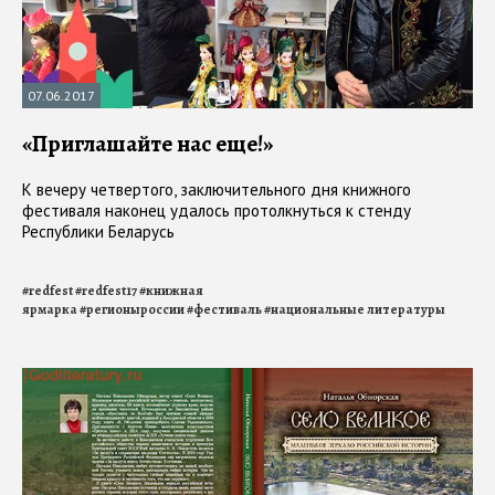
07.06.2017
«Приглашайте нас еще!»
К вечеру четвертого, заключительного дня книжного
фестиваля наконец удалось протолкнуться к стенду
Республики Беларусь
#
redfest
#
redfest17
#
книжная
ярмарка
#
регионыроссии
#
фестиваль
#
национальные литературы