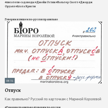
#
писатели-садоводы
#
Джейн Остин
#
Вальтер Скотт
#
Джордж
Оруэлл
#
Агата Кристи
Говорим и пишем по-русски правильно
08:31
Отпуск
Как правильно? Русский по карточкам с Мариной Королевой
#
Говорим правильно
#
говорим по-русски