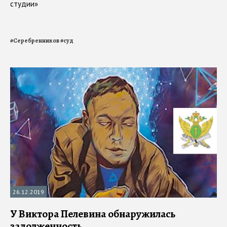
студии»
#
Серебренников
#
суд
26.12.2019
У Виктора Пелевина обнаружилась
задолженность