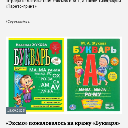
штрафа издательствам «Эксмо» и АСТ, а также типографии
«Парето-принт»
#
Сорокин
#
суд
18.09.2023
«Эксмо» пожаловалось на кражу «Букваря»