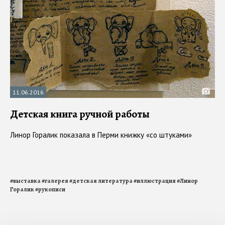
11.06.2016
Детская книга ручной работы
Линор Горалик показала в Перми книжку «со штуками»
#
выставка
#
галерея
#
детская литература
#
иллюстрация
#
Линор
Горалик
#
рукописи