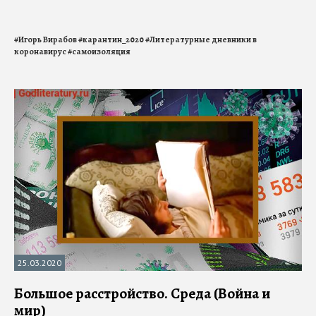
#
Игорь Вирабов
#
карантин_2020
#
Литературные дневники в
коронавирус
#
самоизоляция
25.03.2020
Большое расстройство. Среда (Война и
мир)