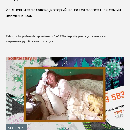
Из дневника человека, который не хотел запасаться самым
ценным впрок
#
Игорь Вирабов
#
карантин_2020
#
Литературные дневники в
коронавирус
#
самоизоляция
24.03.2020