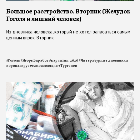
Большое расстройство. Вторник (Желудок
Гоголя и лишний человек)
Из дневника человека, который не хотел запасаться самым
ценным впрок. Вторник
#
Гоголь
#
Игорь Вирабов
#
карантин_2020
#
Литературные дневники в
коронавирус
#
самоизоляция
#
Тургенев