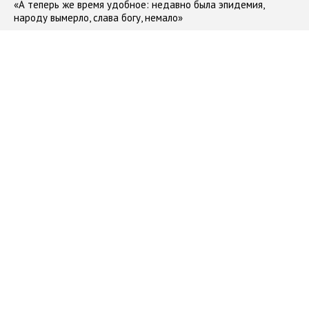
«А теперь же время удобное: недавно была эпидемия,
народу вымерло, слава богу, немало»
#
театр
#
Николай Гоголь
06.04.2021