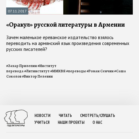
07.11.2017
«Оракул» русской литературы в Армении
Зачем маленькое ереванское издательство взялось
переводить на армянский язык произведения современных
русских писателей?
#
Захар Прилепин
#
Институт
перевода
#
Литинститут
#
ММКВЯ
#
переводы
#
Роман Сенчин
#
Саша
Соколов
#
Виктор Пелевин
НОВОСТИ
ЧИТАТЬ
СМОТРЕТЬ/СЛУШАТЬ
УЧИТЬСЯ
НАШИ ПРОЕКТЫ
О НАС