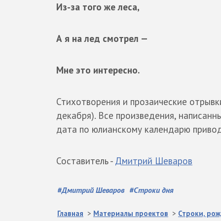
Из-за того же леса,
А я на лед смотрел —
Мне это интересно.
Стихотворения и прозаические отрывки
декабря). Все произведения, написанн
дата по юлианскому календарю привод
Составитель -
Дмитрий Шеваров
#
Дмитрий Шеваров
#
Строки дня
Главная
>
Материалы проектов
>
Строки, рож