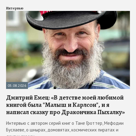
Интервью
05.08.2026
Дмитрий Емец: «В детстве моей любимой
книгой была "Малыш и Карлсон", и я
написал сказку про Дракончика Пыхалку»
Интервью с автором серий книг о Тане Гроттер, Мефодии
Буслаеве, о шнырах, домовятах, космических пиратах и