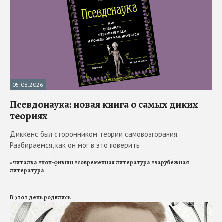
05.08.2026
Псевдонаука: новая книга о самых диких
теориях
Диккенс был сторонником теории самовозгорания.
Разбираемся, как он мог в это поверить
#
читалка
#
нон-фикшн
#
современная литература
#
зарубежная
литература
В этот день родились