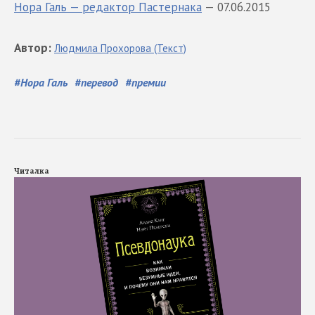
Нора Галь — редактор Пастернака
— 07.06.2015
Автор
:
Людмила
Прохорова
(Текст)
#
Нора Галь
#
перевод
#
премии
Читалка