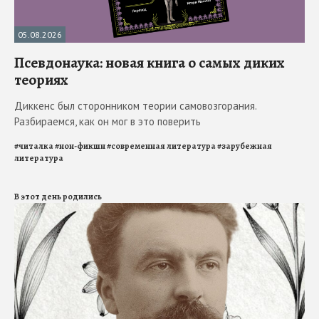
05.08.2026
Псевдонаука: новая книга о самых диких
теориях
Диккенс был сторонником теории самовозгорания.
Разбираемся, как он мог в это поверить
#
читалка
#
нон-фикшн
#
современная литература
#
зарубежная
литература
В этот день родились