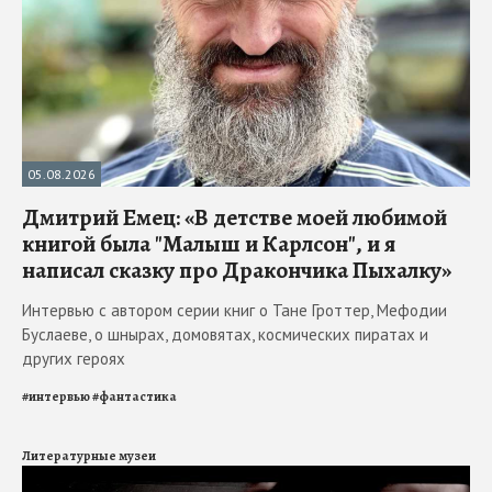
05.08.2026
Дмитрий Емец: «В детстве моей любимой
книгой была "Малыш и Карлсон", и я
написал сказку про Дракончика Пыхалку»
Интервью с автором серии книг о Тане Гроттер, Мефодии
Буслаеве, о шнырах, домовятах, космических пиратах и
других героях
#
интервью
#
фантастика
Литературные музеи