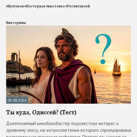
#
Булгаков
#
Пастернак
#
выставка
#
Гослитмузей
Викторины
05.08.2026
Ты куда, Одиссей? (Тест)
Дологочаемый киноблокбастер подхлестнул интерес к
древнему эпосу, на хитросплетения которого спроецирована
разветвленная греческая мифология. Проверьте: насколько