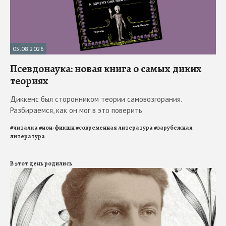
05.08.2026
Псевдонаука: новая книга о самых диких
теориях
Диккенс был сторонником теории самовозгорания.
Разбираемся, как он мог в это поверить
#
читалка
#
нон-фикшн
#
современная литература
#
зарубежная
литература
В этот день родились