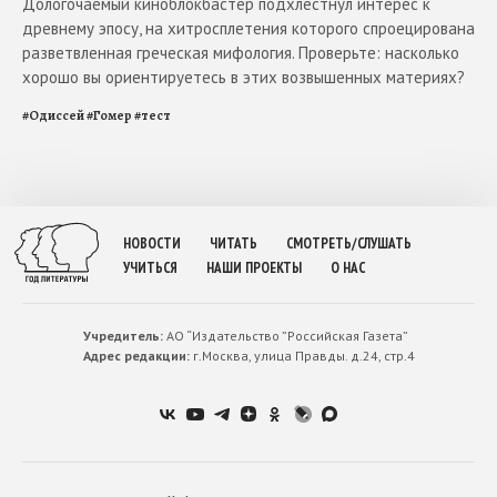
Дологочаемый киноблокбастер подхлестнул интерес к
древнему эпосу, на хитросплетения которого спроецирована
разветвленная греческая мифология. Проверьте: насколько
хорошо вы ориентируетесь в этих возвышенных материях?
#
Одиссей
#
Гомер
#
тест
НОВОСТИ
ЧИТАТЬ
СМОТРЕТЬ/СЛУШАТЬ
УЧИТЬСЯ
НАШИ ПРОЕКТЫ
О НАС
Учредитель:
АО “Издательство ”Российская Газета”
Адрес редакции:
г.Москва, улица Правды. д.24, стр.4