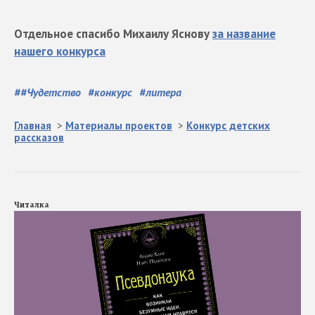
Отдельное спасибо Михаилу Яснову
за название
нашего конкурса
#
#Чудетство
#
конкурс
#
литера
Главная
>
Материалы проектов
>
Конкурс детских
рассказов
Читалка