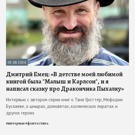
05.08.2026
Дмитрий Емец: «В детстве моей любимой
книгой была "Малыш и Карлсон", и я
написал сказку про Дракончика Пыхалку»
Интервью с автором серии книг о Тане Гроттер, Мефодии
Буслаеве, о шнырах, домовятах, космических пиратах и
других героях
#
интервью
#
фантастика