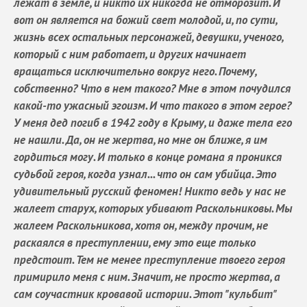
лежат в земле, и никто их никогда не отморозит. И
вот он является на божий свет молодой, и, по сути,
жизнь всех остальных персонажей, девушки, ученого,
который с ним работает, и других начинает
вращаться исключительно вокруг него. Почему,
собственно? Что в нем такого? Мне в этом почудился
какой-то ужасный эгоизм. И что такого в этом герое?
У меня дед погиб в 1942 году в Крыму, и даже тела его
не нашли. Да, он не жертва, но мне он ближе, я им
гордиться могу. И только в конце романа я проникся
судьбой героя, когда узнал... что он сам убийца. Это
удивительный русский феномен! Никто ведь у нас не
жалеет старух, которых убивают Раскольниковы. Мы
жалеем Раскольникова, хотя он, между прочим, не
раскаялся в преступлении, ему это еще только
предстоит. Тем не менее преступление твоего героя
примирило меня с ним. Значит, не просто жертва, а
сам соучастник кровавой истории. Этот "кульбит"