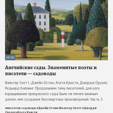
09:00
Английские сады. Знаменитые поэты и
писатели — садоводы
Вальтер Скотт, Джейн Остин, Агата Кристи, Джордж Оруэлл,
Редьярд Киплинг. Продолжаем тему писателей, для кого
взращивание прекрасного сада было не менее важным
делом, чем создание бессмертных произведений. Часть 3
#
писатели-садоводы
#
Джейн Остин
#
Вальтер Скотт
#
Джордж
Оруэлл
#
Агата Кристи