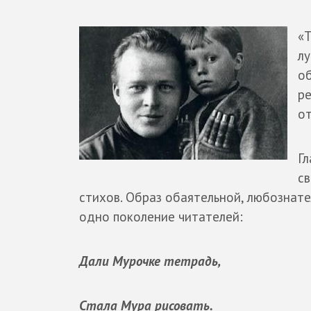
«Т
лу
об
ре
о
Гл
с
стихов. Образ обаятельной, любознате
одно поколение читателей:
Дали Мурочке тетрадь,
Стала Мура рисовать.