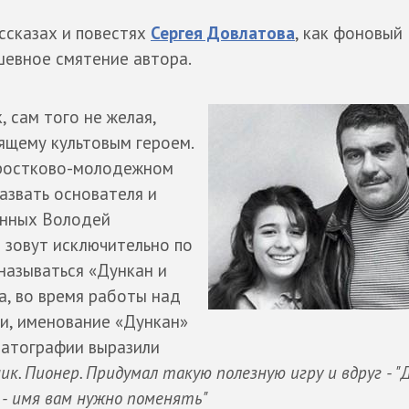
ссказах и повестях
Сергея Довлатова
, как фоновый
шевное смятение автора.
, сам того не желая,
ящему культовым героем.
дростково-молодежном
азвать основателя и
енных Володей
 зовут исключительно по
называться «Дункан и
а, во время работы над
и, именование «Дункан»
матографии выразили
к. Пионер. Придумал такую полезную игру и вдруг - "Д
- имя вам нужно поменять"