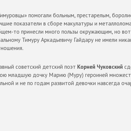
имуровцы» помогали больным, престарелым, боролис
чшие показатели в сборе макулатуры и металлолома
щем-то принесли много пользы окружающим, но вот
альному Тимуру Аркадьевичу Гайдару не имели ника
тношения.
авный советский детский поэт
Корней Чуковский
сд
вою младшую дочку Марию (Муру) героиней множест
льной и не по годам развитой девочки навсегда оча