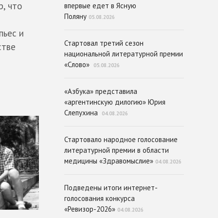
р, что
впервые едет в Ясную
Поляну
05.08.2026
пьес и
Стартовал третий сезон
стве
национальной литературной премии
«Слово»
05.08.2026
«Азбука» представила
«аргентинскую дилогию» Юрия
Слепухина
04.08.2026
Стартовало народное голосование
литературной премии в области
медицины «Здравомыслие»
04.08.2026
Подведены итоги интернет-
голосования конкурса
«Ревизор-2026»
04.08.2026