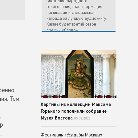
Введение народного
голосования, трансформация
номинаций и специальная
награда за лучшую аудиокнигу.
Каким будет третий сезон
премии «Слово»
обенно
ия. Тем
Картины из коллекции Максима
Горького пополнили собрание
,
Музея Востока
05.08.2026
ор
,
Фестиваль «Усадьбы Москвы»