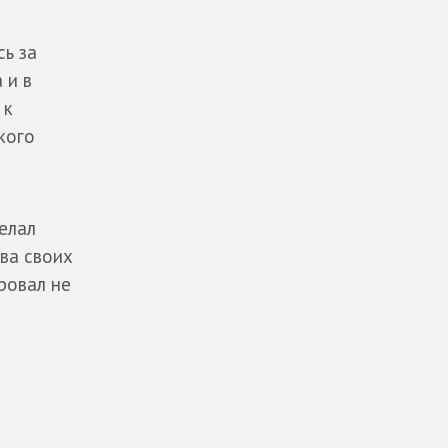
ь за
 и в
 к
кого
елал
ва своих
ровал не