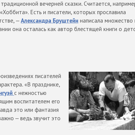
традиционной вечерней сказки. Считается, наприме
«Хоббита». Есть и писатели, которых прославила
тстве, —
Александра Бруштейн
написала множество 
ании она осталась как автор блестящей книги о дет
роизведениях писателей
рактера. «В празднике,
нгуэй
с нежностью
оящим воспитателем его
равда это или фантазия
ажно — ведь звучит это