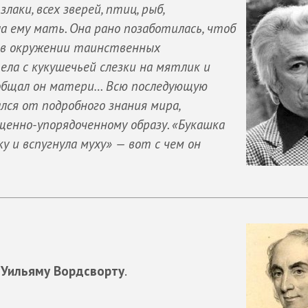
злаки, всех зверей, птиц, рыб,
а ему мать. Она рано позаботилась, чтоб
е в окружении таинственных
ела с кукушечьей слезки на мятлик и
ообщал он матери… Всю последующую
лся от подробного знания мира,
щенно-упорядоченному образу. «Букашка
 и вспугнула муху» — вот с чем он
у
Уильяму Вордсворту
.