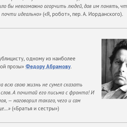
было бы невозможно огорчить людей, дав им понять, ч
 почти идеально»
(«Я, робот», пер. А. Иорданского).
ублицисту, одному из наиболее
кой прозы»
Федору Абрамову
.
а всю свою жизнь не сумел сказать
 слов. А почитай его письма с фронта! И
оя, — наговорил такого, чего и сам
дце…»
(«Братья и сестры»)