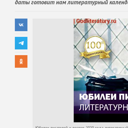
даты готовит нам литературный календа
Юбилеи-писателей-и-поэтов-2020-года-литературны