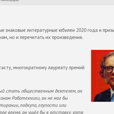
е знаковые литературные юбилеи 2020 года и приз
нам, но и перечитать их произведения.
асту, многократному лауреату премий
бный стать общественным деятелем, он
конам Роботехники, он не мог бы
тирании, подкупа, глупости или
рое время, он ушёл бы в отставку, хотя