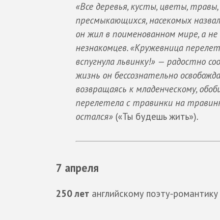
«Все деревья, кусты, цветы, травы, 
пресмыкающихся, насекомых назвал
он жил в поименованном мире, а н
незнакомцев. «Кружевница перелет
вспугнула львинку!» — радостно с
жизнь он бессознательно освобожда
возвращаясь к младенческому, обоб
перелетела с травинки на травинку
остался»
(«Ты будешь жить»).
7 апреля
250 лет
английскому поэту-романтик