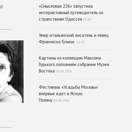
то
«Смысловая 226» запустила
интерактивный путеводитель по
странствиям Одиссея
16:00
Умер итальянский писатель и певец
Франческо Гучини
15:23
Картины из коллекции Максима
Горького пополнили собрание Музея
Востока
05.08.2026
Фестиваль «Усадьбы Москвы»
впервые едет в Ясную
Поляну
05.08.2026