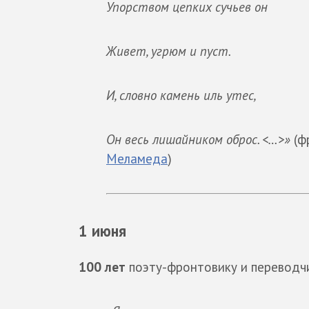
Упорством цепких сучьев он
Живет, угрюм и пуст.
И, словно камень иль утес,
Он весь лишайником оброс. <…>»
(ф
Меламеда
)
1 июня
100 лет
поэту-фронтовику и переводч