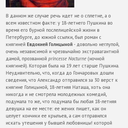
В данном же случае речь идет не о сплетне, а о
всем известном факте: у 18-летнего Пушкина во
время его бурной послелицейской жизни в
Петербурге, до южной ссылки, был роман с
княгиней
Евдокией Голицыной
- довольно неглупой,
очень независимой и чрезвычайно экстравагантной
дамой, прозванной
princesse Nocturne
(ночной
княгиней). Которая была на 19 лет старше Пушкина.
Неудивительно, что, когда до Гончаровых дошли
сведения, что Александр отправился за 30 верст к
княгине Голицыной, 18-летняя Наташа, хоть она
никогда и не смотрела молодежных комедий,
подумала то же, что подумала бы любая 18-летняя
девушка на ее месте: ее жених пишет, как он
целует кончики ее крыльев, а сам отправился
искать утешения у бывшей любовницы! которой