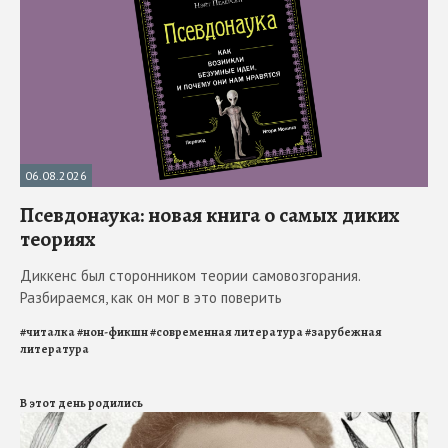
06.08.2026
Псевдонаука: новая книга о самых диких
теориях
Диккенс был сторонником теории самовозгорания.
Разбираемся, как он мог в это поверить
#
читалка
#
нон-фикшн
#
современная литература
#
зарубежная
литература
В этот день родились