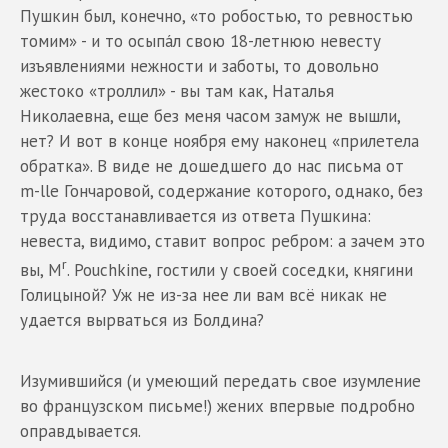
Пушкин был, конечно, «то робостью, то ревностью
томим» - и то осыпáл свою 18-летнюю невесту
изъявлениями нежности и заботы, то довольно
жестоко «троллил» - вы там как, Наталья
Николаевна, еще без меня часом замуж не вышли,
нет? И вот в конце ноября ему наконец «прилетела
обратка». В виде не дошедшего до нас письма от
m-lle Гончаровой, содержание которого, однако, без
труда восстанавливается из ответа Пушкина:
невеста, видимо, ставит вопрос ребром: а зачем это
r
вы, M
. Pouchkine, гостили у своей соседки, княгини
Голицыной? Уж не из-за нее ли вам всё никак не
удается вырваться из Болдина?
Изумившийся (и умеющий передать свое изумление
во французском письме!) жених впервые подробно
оправдывается.