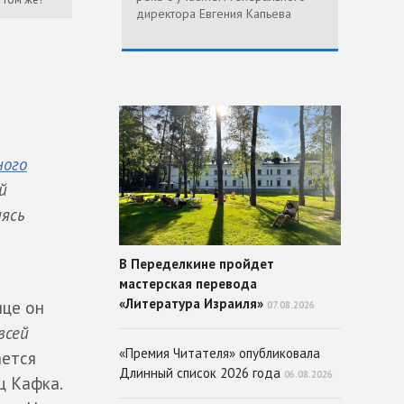
директора Евгения Капьева
ого
й
мясь
В Переделкине пройдет
мастерская перевода
«Литература Израиля»
ице он
07.08.2026
всей
«Премия Читателя» опубликовала
ается
Длинный список 2026 года
06.08.2026
ц Кафка.