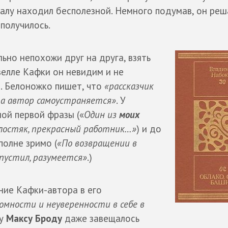
алу находил бесполезной. Немного подумав, он реш
 получилось.
ьно непохожи друг на друга, взять
велле Кафки он невидим и не
я. Белоножко пишет, что
«рассказчик
, а автор самоустраняется»
. У
ой первой фразы («
Один из
моих
лостяк, прекрасный работник…»
) и до
полне зримо (
«По возвращении в
пустил, разумеется»
.)
ние Кафки-автора в его
ромности и неуверенности в себе в
гу
Максу Броду
даже завещалось