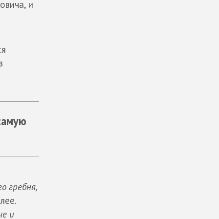
овича, и
ся
в
самую
о гребня,
алее.
ые и