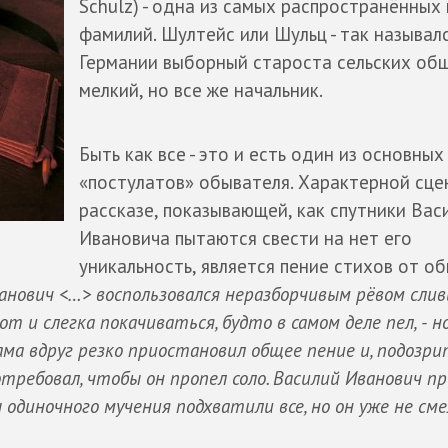
Schulz) - одна из самых распространённых
фамилий. Шултейс или Шульц - так называлс
Германии выборный староста сельских общ
мелкий, но все же начальник.
Быть как все - это и есть один из основных
«постулатов» обывателя. Характерной сце
рассказе, показывающей, как спутники Вас
Ивановича пытаются свести на нет его
уникальность, является пение стихов от о
анович <…> воспользовался неразборчивым рёвом сли
 и слегка покачиваться, будто в самом деле пел, - н
ама вдруг резко приостановил общее пение и, подозр
отребовал, чтобы он пропел соло. Василий Иванович п
 одиночного мучения подхватили все, но он уже не сме