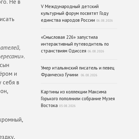
го. Не в
V Международный детский
культурный форум посвятят Году
исать
единства народов России
06.08.2026
«Смысловая 226» запустила
интерактивный путеводитель по
вателей,
странствиям Одиссея
06.08.2026
ересами»
.
 сын
Умер итальянский писатель и певец
ёром и
Франческо Гучини
06.08.2026
 себя в
он,
Картины из коллекции Максима
Горького пополнили собрание Музея
Востока
05.08.2026
скромный,
ездку,