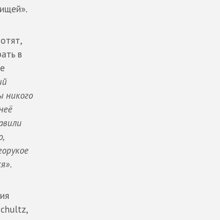
рищей».
отят,
рать в
ее
ий
ы никого
неё
авили
,
горукое
ся»
.
лия
chultz,