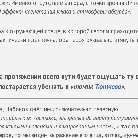
ки. Именно отсутствие автора, с точки зрения Липк
эффект нагнетания ужаса и атмосферы абсурда»
.
ра к окружающей среде, в которой героям приходит
рактически идентична: оба героя буквально втянуты 
а протяжении всего пути будет ощущать ту 
 постарается убежать в
«томик
Тютчева
»
.
а, Набоков даёт им исключительно телесную
в тирольском костюме, загорелый до цвета петушиног
олосатыми коленями и лакированным носом»
, и так д
ерое, то мы видим выражение его лица, взгляд,
«умн