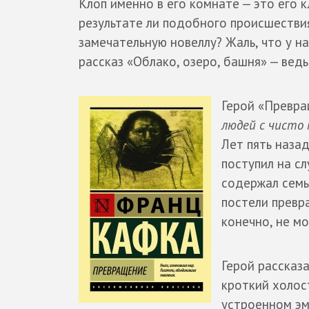
Клоп именно в его комнате — это его к
результате ли подобного происшестви
замечательную новеллу? Жаль, что у н
рассказ «Облако, озеро, башня» — вед
Герой «Превра
людей с чисто
Лет пять назад
поступил на с
содержал семь
постели превр
конечно, не м
Герой рассказ
кроткий холос
устроенном эм