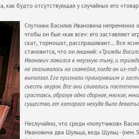
ша, как будто отсутствующая у случайных его «това
Спутники Василия Ивановича непременно х
чтобы он был «как все»: его заставляют иг
скат, тормошат, расспрашивают… Все ясн
становится, что он лишний:
«Трижды Васил
Иванович ложился в мерзкую тьму, и трижд
не оказывалось на скамейке, когда он из-под 
выползал. Его признали проигравшим и заст
съесть окурок. Все они сливались постепенно
срастаясь, образуя одно сборное, мягкое, мно
существо, от которого некуда было девать
Неслучайно, что среди «попутчиков» Васи
Ивановича два Шульца, ведь Щульц - (нем. S