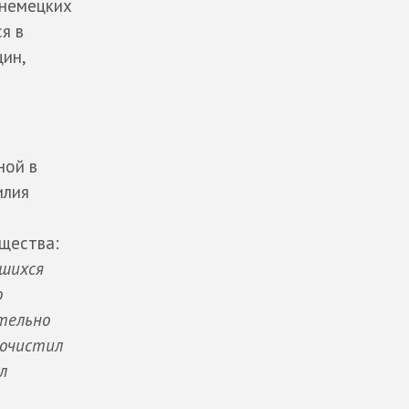
 немецких
я в
ин,
ной в
илия
бщества:
вшихся
о
ительно
рочистил
л