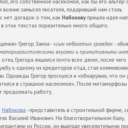
лоп, его собственное насекомое, как бы его альтер-э
я возник замысел писателя, подаривший нам столь
ас нет догадок о том, как
Набокову
пришла идея нап
ь в этих текстах поразительно много общего.
щения» Грегор Замза -
«сын небогатых граждан - обы
 материалистическими вкусами и примитивными инт
 отец Грегора лишился почти всех денег, после чего
лужбу к одному из кредиторов отца, стал коммивояж
ю. Однажды Грегор проснулся и «обнаружил, что он у
атился в страшное насекомое». После метаморфозы 
ог продолжать работу.
а
Набокова
- представитель в строительной фирме, 
тяк Василий Иванович. На благотворительном балу,
игрантами из России, он выиграл увеселительную по