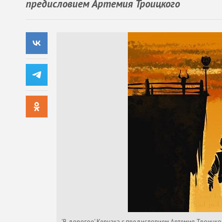
предисловием Артемия Троицкого
'В дорогое' Керуака с предисловием Артемия Троицко