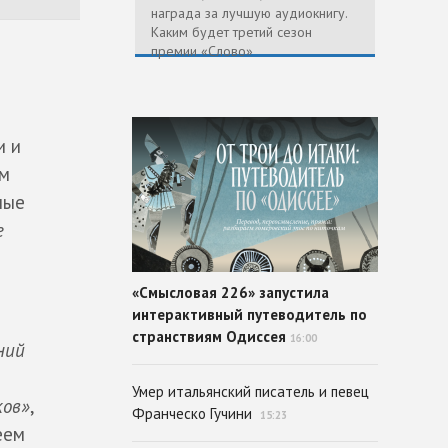
награда за лучшую аудиокнигу.
Каким будет третий сезон
премии «Слово»
и и
ом
ные
е
«Смысловая 226» запустила
интерактивный путеводитель по
странствиям Одиссея
16:00
ний
Умер итальянский писатель и певец
ков»
,
Франческо Гучини
15:23
еем