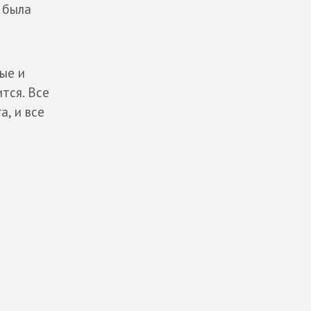
 была
ые и
тся. Все
а, и все