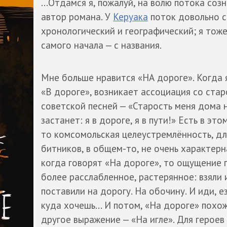
...Отдамся я, пожалуй, на волю потока созн
автор романа. У
Керуака
поток довольно с
хронологический и географический; я тоже
самого начала — с названия.
Мне больше нравится «НА дороге». Когда 
«В дороге», возникает ассоциация со стар
советской песней — «Старость меня дома 
застанет: я в дороге, я в пути!» Есть в это
то комсомольская целеустремлённость, дл
битников, в общем-то, не очень характерн
когда говорят «На дороге», то ощущение 
более расслабленное, растерянное: взяли 
поставили на дорогу. На обочину. И иди, е
куда хочешь... И потом, «На дороге» похо
другое выражение — «На игле». Для героев