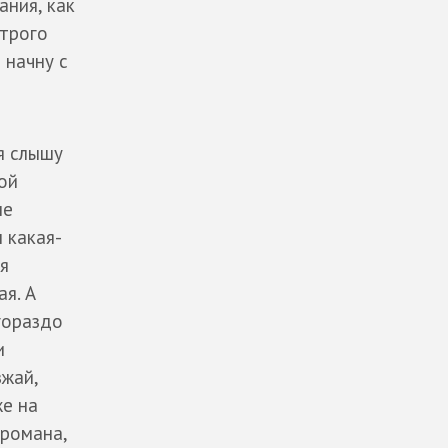
ания, как
трого
 начну с
я слышу
ой
не
м какая-
я
ая. А
гораздо
и
зжай,
же на
 романа,