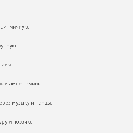
 ритмичную.
мурную.
равы.
ль и амфетамины.
рез музыку и танцы.
уру и поэзию.