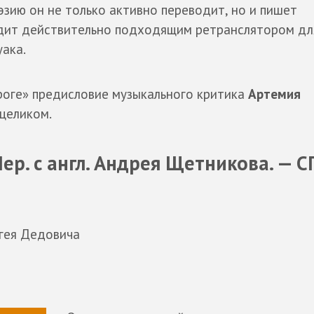
оэзию он не только активно переводит, но и пишет
ядит действительно подходящим ретранслятором дл
уака.
роге» предисловие музыкального критика
Артемия
целиком.
ер. с англ. Андрея Щетникова. — С
ргея Дедовича