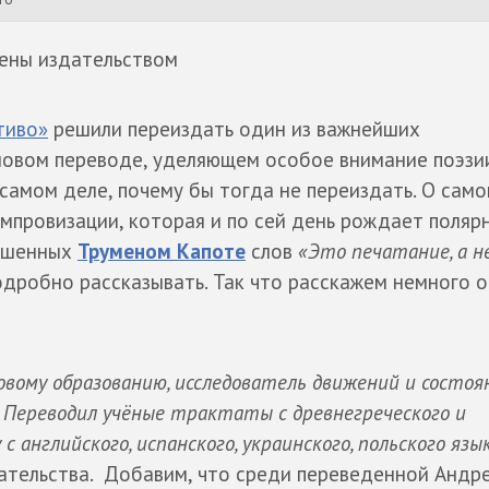
лены издательством
тиво»
решили переиздать один из важнейших
новом переводе, уделяющем особое внимание поэзи
 самом деле, почему бы тогда не переиздать. О сам
мпровизации, которая и по сей день рождает поляр
рошенных
Труменом Капоте
слов
«Это печатание, а н
подробно рассказывать. Так что расскажем немного о
овому образованию, исследователь движений и состоя
. Переводил учёные трактаты с древнегреческого и
с английского, испанского, украинского, польского язы
дательства. Добавим, что среди переведенной Андр