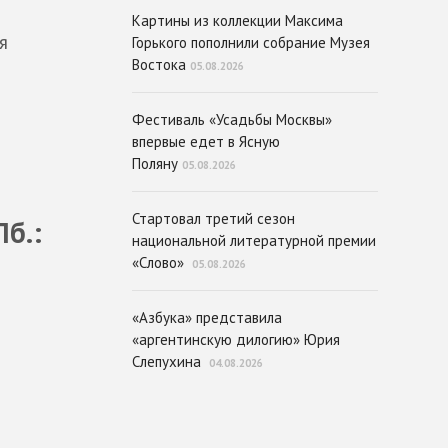
Картины из коллекции Максима
я
Горького пополнили собрание Музея
Востока
05.08.2026
Фестиваль «Усадьбы Москвы»
впервые едет в Ясную
Поляну
05.08.2026
Стартовал третий сезон
Пб.:
национальной литературной премии
«Слово»
05.08.2026
«Азбука» представила
«аргентинскую дилогию» Юрия
Слепухина
04.08.2026