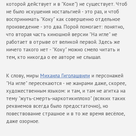
которой действует и в "Коке") не существует. Чтоб
не было искушения ностальгией - это раз, и чтоб
воспринимать "Коку" как совершенно отдельное
произведение - это два. Порой помогает: понятно,
что вторая часть киношной версии "На игле" не
работает в отрыве от великой первой. Здесь же
ничего такого нет - "Коку" можно смело читать и
тем, кто никогда о ее авторе не слышал.
К слову, миры
Михаила Гиголашвили
и персонажей
"На игле" пересекаются - не жанрами даже, скорее,
художественным языком: и там, и там не агитка на
тему "жуть-смерть-наркотикиплохо" (всяких таких
реквиемов всегда было предостаточно), но
повествование страшное и в то же время весёлое,
даже озорное.