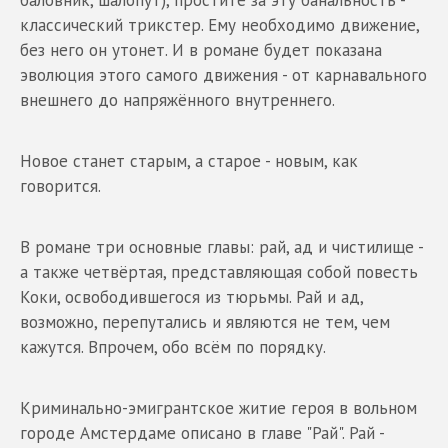
баловник, шалопут), простите за эту банальность -
классический трикстер. Ему необходимо движение,
без него он утонет. И в романе будет показана
эволюция этого самого движения - от карнавального
внешнего до напряжённого внутреннего.
Новое станет старым, а старое - новым, как
говорится.
В романе три основные главы: рай, ад и чистилище -
а также четвёртая, представляющая собой повесть
Коки, освободившегося из тюрьмы. Рай и ад,
возможно, перепутались и являются не тем, чем
кажутся. Впрочем, обо всём по порядку.
Криминально-эмигрантское житие героя в вольном
городе Амстердаме описано в главе "Рай". Рай -