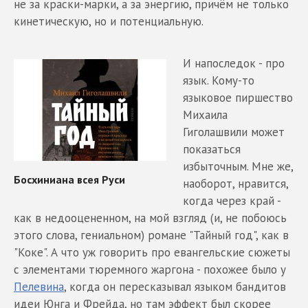
не за краски-марки, а за энергию, причём не только
кинетическую, но и потенциальную.
И напоследок - про
язык. Кому-то
языковое пиршество
Михаила
Гиголашвили может
показаться
избыточным. Мне же,
наоборот, нравится,
когда через край -
как в недооцененном, на мой взгляд (и, не побоюсь
этого слова, гениальном) романе "Тайный год", как в
"Коке". А что уж говорить про евангельские сюжеты
с элементами тюремного жаргона - похожее было у
Пелевина
, когда он пересказывал языком бандитов
идеи Юнга и Фрейда, но там эффект был скорее