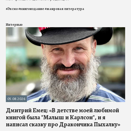
#
Эксмо
#
книгоиздание
#
жанровая литература
Интервью
05.08.2026
Дмитрий Емец: «В детстве моей любимой
книгой была "Малыш и Карлсон", и я
написал сказку про Дракончика Пыхалку»