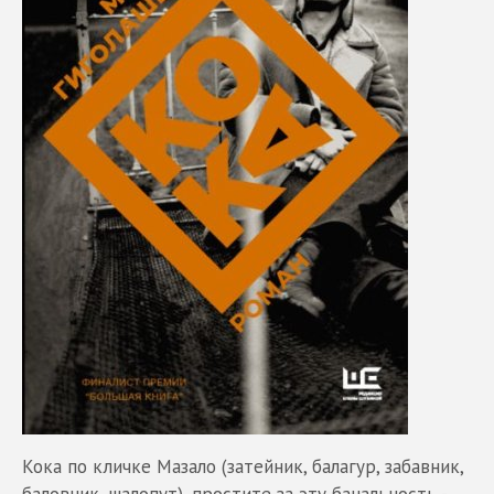
Кока по кличке Мазало (затейник, балагур, забавник,