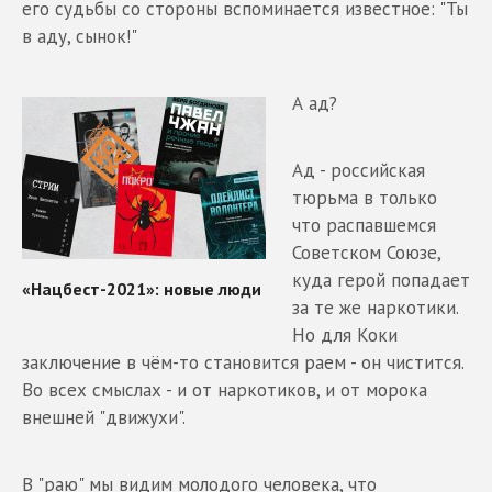
его судьбы со стороны вспоминается известное: "Ты
в аду, сынок!"
А ад?
Ад - российская
тюрьма в только
что распавшемся
Советском Союзе,
куда герой попадает
за те же наркотики.
Но для Коки
заключение в чём-то становится раем - он чистится.
Во всех смыслах - и от наркотиков, и от морока
внешней "движухи".
В "раю" мы видим молодого человека, что