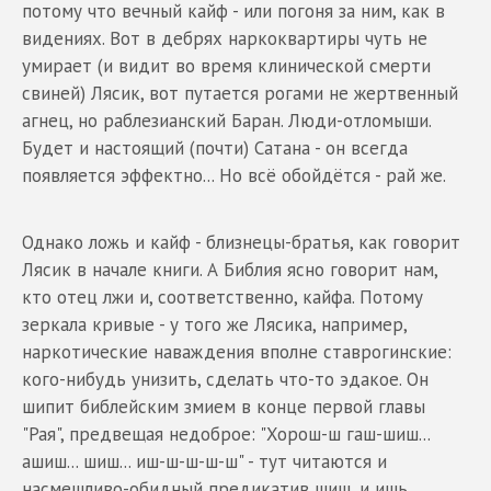
потому что вечный кайф - или погоня за ним, как в
видениях. Вот в дебрях наркоквартиры чуть не
умирает (и видит во время клинической смерти
свиней) Лясик, вот путается рогами не жертвенный
агнец, но раблезианский Баран. Люди-отломыши.
Будет и настоящий (почти) Сатана - он всегда
появляется эффектно... Но всё обойдётся - рай же.
Однако ложь и кайф - близнецы-братья, как говорит
Лясик в начале книги. А Библия ясно говорит нам,
кто отец лжи и, соответственно, кайфа. Потому
зеркала кривые - у того же Лясика, например,
наркотические наваждения вполне ставрогинские:
кого-нибудь унизить, сделать что-то эдакое. Он
шипит библейским змием в конце первой главы
"Рая", предвещая недоброе: "Хорош-ш гаш-шиш...
ашиш... шиш... иш-ш-ш-ш-ш" - тут читаются и
насмешливо-обидный предикатив шиш, и ишь,