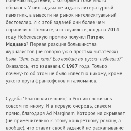
понимаю издателей, с которыми тоже много
общаюсь. У них задача не издать литературный
памятник, а вывести на рынок интеллектуальный
бестселлер. И с этой задачей они более чем
справились. Помните, что случилось, когда в
2014
году Нобелевскую премию получил
Патрик
Модиано
? Первая реакция большинства
журналистов (не говорю уж о простых читателях)
была:
"Это еще кто? Его вообще по-русски издавали?"
Оказалось, что издавали. С
1987
года. Только
почему-то об этом не было известно никому, кроме
узкого круга франкофонов и галломанов.
Судьба "Благоволительниц" в России сложилась
совсем по-иному. И в первую очередь, скажем
прямо, благодаря Ad Marginem. Которое не скрывает
(не применительно к этому конкретному роману, а
вообще), что ставит своей задачей не раскапывание