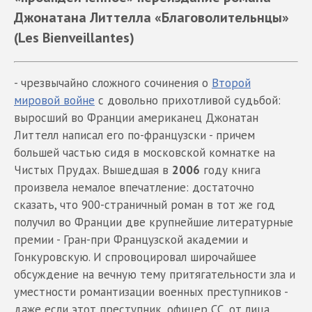
Джонатана Литтелла
«Благоволительнцы»
(Les Bienveillantes)
- чрезвычайно сложного сочинения о
Второй
мировой войне
с довольно прихотливой судьбой:
выросший во Франции американец Джонатан
Литтелл написал его по-французски - причем
большей частью сидя в московской комнатке на
Чистых Прудах. Вышедшая в
2006
году книга
произвела немалое впечатление: достаточно
cказать, что 900-страничный роман в тот же год
получил во Франции две крупнейшие литературные
премии - Гран-при Французской академии и
Гонкуровскую. И спровоцировал широчайшее
обсуждение на вечную тему притягательности зла и
уместности романтизации военных преступников -
даже если этот преступник, офицер СС, от лица