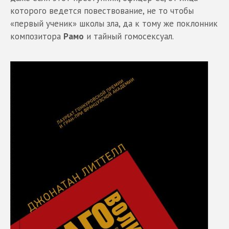
которого ведется повествование, не то чтобы
«первый ученик» школы зла, да к тому же поклонник
композитора
Рамо
и тайный гомосексуал.