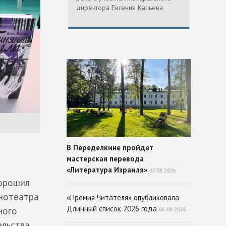
директора Евгения Капьева
В Переделкине пройдет
мастерская перевода
«Литература Израиля»
07.08.2026
горошил
инотеатра
«Премия Читателя» опубликовала
Длинный список 2026 года
ного
06.08.2026
ельства