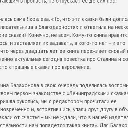
гающим в пропасть, не отпускает ее до сих пор.
лась сама Яковлева. «То, что эти сказки были допис
ь писательница в благодарностях и ответила на неск
ие сказки? Конечно, не всем. Кому-то книга нравитс
сы и заставляет их задавать, а кого-то нет – и это
 что через двадцать лет ее книга переживет «новый
ненно актуальная сегодня повестка про Сталина и с
осто страшные сказки про взросление.
ина Балахонова в свою очередь поделилась воспом
своем первом знакомстве с «Ленинградскими сказка
ришла рукопись, мы с редактором прочитали ее
новременно и, встретившись, упали друг другу в объ
акали от счастья – мы не ждали, что в нашей издате
ятельности нам попадется такая книга». Для Балах