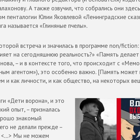
лахонову. А также озвучил, что собрались они здесь
м пенталогии Юлии Яковлевой «Ленинградские сказк
ига называется «Глиняные пчелы».
оторой встреча и значилась в программе non/fiction:
лияет на сегодняшнюю реальность?» «Память делает
онова, – и в контексте того, что происходит с «Мем
ным агентом»), это особенно важно. [Память может
м и как личности, и как общество, на некоторых ве
иги «Дети ворона», и это
ий опыт, – призналась
хорошо знакомый
чего не делали прежде –
. <…> Мы не можем