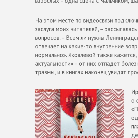
взрослых – одна сцена с мальчиком, ша
На этом месте по видеосвязи подключи
заслуга моих читателей, – рассыпалас
вопросов. – Всем ли нужны Ленинградск
отвечает на какие-то внутренние вопро
нормально». Яковлевой также кажется,
актуальности» – от них отпадет болез
травмы, и в книгах наконец увидят пр
Ир
о 
«П
од
пл
де