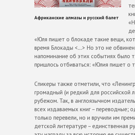
те
кн
«Н
де
«Юля пишет о блокаде такие вещи, кот
время Блокады <…> Но это не обвинени
напоминание об этих событиях было т
пришлось отбиваться: «Юлия пишет о т
Спикеры также отметили, что «Ленингр
громадный (и редкий для российской л
рубежом. Так, в англоязычном издател
всех издаваемых книг – переводные; о
только перевели, но и вручили им прем
детской литературе – единственная ру
эту награду за всю историю ее сущест