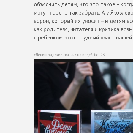
объяcнить детям, что это такое – когд
могут просто так забрать. А у Яковлев
ворон, который их уносит – и детям вс
как родителя, читателя и критика воз
с ребенком этот трудный пласт нашей 
«Ленинградские сказки» на non/fiction23