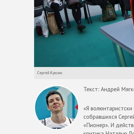
Сергей Куксин
Текст: Андрей Мягк
«Я волюнтаристски 
собравшихся Сергей
«Пионер». И действ
критика Наталью Ло