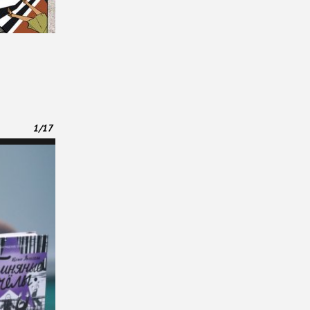
1
/
17