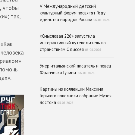
V Международный детский
, чтобы
культурный форум посвятят Году
и»; так,
единства народов России
06.08.2026
«Смысловая 226» запустила
интерактивный путеводитель по
 «Как
странствиям Одиссея
06.08.2026
 человека
ориалом»
Умер итальянский писатель и певец
 помочь
Франческо Гучини
06.08.2026
щах».
Картины из коллекции Максима
Горького пополнили собрание Музея
Востока
05.08.2026