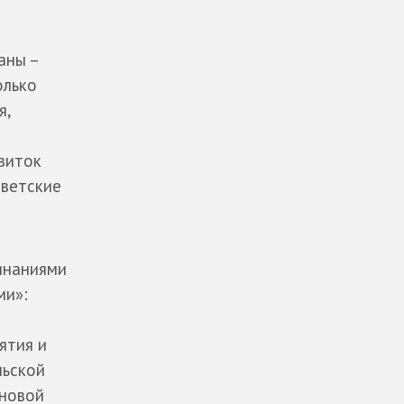
аны –
олько
я,
 виток
оветские
инаниями
ми»:
ятия и
льской
оновой