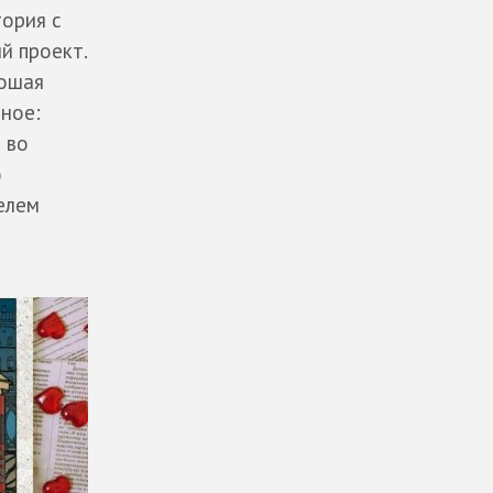
тория с
й проект.
рошая
ное:
 во
о
елем