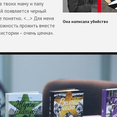
а твоих маму и папу
ой появляется черный
е понятно. <…> Для меня
можность прожить вместе
истории – очень ценна».