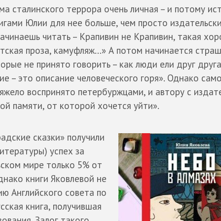
ма сталинского террора очень личная – и потому ис
игами Юлии для нее больше, чем просто издательски
ачинаешь читать – Крапивин не Крапивин, такая хо
тская проза, камуфляж…» А потом начинается страш
орые не принято говорить – как люди ели друг друга
е – это описание человеческого горя». Однако сам
яжело воспринято петербуржцами, и автору с издат
ой памяти, от которой хочется уйти».
адские сказки» получили
итературы) успех за
ьском мире только 5% от
днако книги Яковлевой не
ию Английского совета по
сская книга, получившая
вования. Залог такого