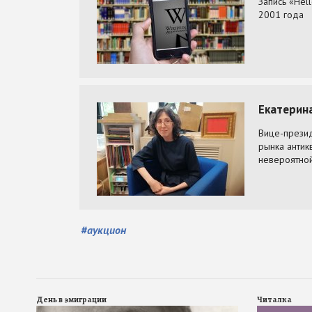
#
аукцион
День в эмиграции
Читалка