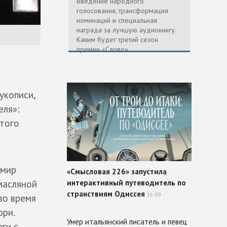
Введение народного
голосования, трансформация
номинаций и специальная
награда за лучшую аудиокнигу.
Каким будет третий сезон
премии «Слово»
укописи,
еля»:
этого
 мир
«Смысловая 226» запустила
интерактивный путеводитель по
масляной
странствиям Одиссея
16:00
во время
юри.
Умер итальянский писатель и певец
ги с