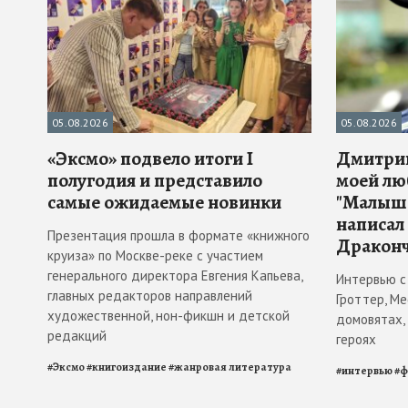
05.08.2026
05.08.2026
«Эксмо» подвело итоги I
Дмитрий
полугодия и представило
моей лю
самые ожидаемые новинки
"Малыш 
написал
Презентация прошла в формате «книжного
Драконч
круиза» по Москве-реке с участием
генерального директора Евгения Капьева,
Интервью с
главных редакторов направлений
Гроттер, М
художественной, нон-фикшн и детской
домовятах,
редакций
героях
#
Эксмо
#
книгоиздание
#
жанровая литература
#
интервью
#
ф