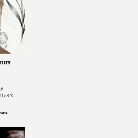
чших
де
ить его
ились