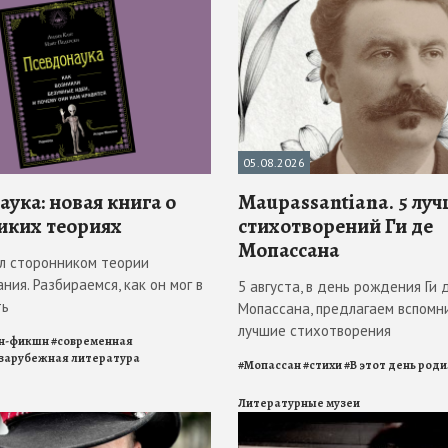
05.08.2026
ука: новая книга о
Maupassantiana. 5 лу
иких теориях
стихотворений Ги де
Мопассана
л сторонником теории
ния. Разбираемся, как он мог в
5 августа, в день рождения Ги 
ть
Мопассана, предлагаем вспомн
лучшие стихотворения
н-фикшн
#
современная
зарубежная литература
#
Мопассан
#
стихи
#
В этот день род
Литературные музеи