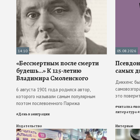
14:10
05.08.2026
«Бессмертным после смерти
Псевдона
будешь…» К 125-летию
самых д
Владимира Смоленского
Диккенс бы
самовозгора
6 августа 1901 года родился автор,
это повери
которого называли самым популярным
поэтом послевоенного Парижа
#
читалка
#
но
литература
#
#
День в эмиграции
Издательство
Интервью