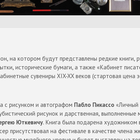
н, на котором будут представлены редкие книги, р
ытки, исторические бумаги, а также «Кабинет писат
абинетные сувениры XIX-XX веков (стартовая цена 
га с рисунком и автографом
Пабло Пикассо
«Личный
кубистический рисунок и дарственная, выполненные 
ергею Юткевичу
. Книга была подарена художником 
сер присутствовал на фестивале в качестве члена ж
нностью музейного уровня и будет выставлен на тор