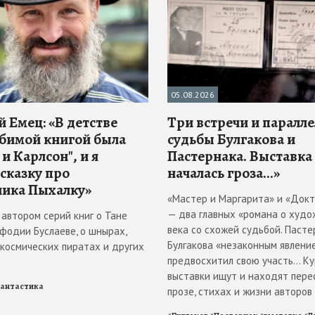
05.08.2026
 Емец: «В детстве
Три встречи и паралл
бимой книгой была
судьбы Булгакова и
и Карлсон", и я
Пастернака. Выставка
 сказку про
началась гроза...»
ика Пыхалку»
«Мастер и Маргарита» и «Док
— два главных «романа о худо
 автором серий книг о Тане
века со схожей судьбой. Пасте
ефодии Буслаеве, о шнырах,
Булгакова «незаконным явлени
 космических пиратах и других
предвосхитил свою участь... К
выставки ищут и находят пере
антастика
прозе, стихах и жизни авторов