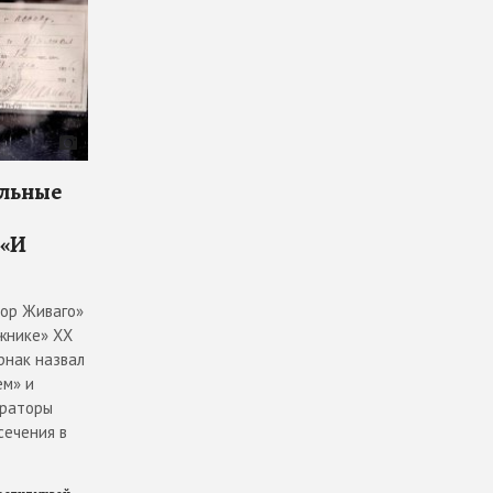
ельные
 «И
тор Живаго»
жнике» ХХ
рнак назвал
ем» и
ураторы
сечения в