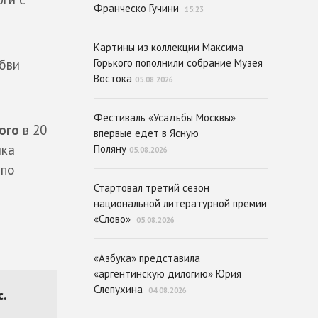
Франческо Гучини
15:23
Картины из коллекции Максима
Горького пополнили собрание Музея
бви
Востока
05.08.2026
Фестиваль «Усадьбы Москвы»
ого
в 20
впервые едет в Ясную
нка
Поляну
05.08.2026
 по
Стартовал третий сезон
национальной литературной премии
«Слово»
05.08.2026
«Азбука» представила
«аргентинскую дилогию» Юрия
Слепухина
04.08.2026