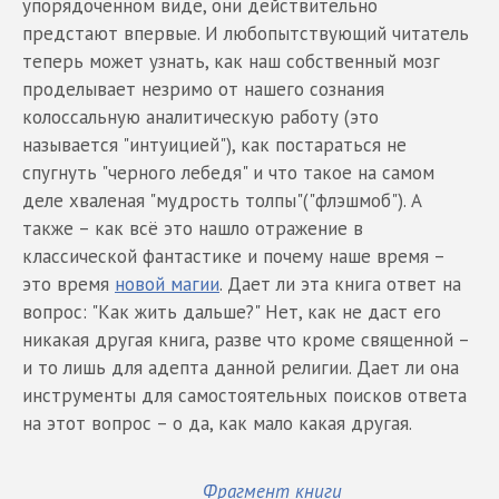
упорядоченном виде, они действительно
предстают впервые. И любопытствующий читатель
теперь может узнать, как наш собственный мозг
проделывает незримо от нашего сознания
колоссальную аналитическую работу (это
называется "интуицией"), как постараться не
спугнуть "черного лебедя" и что такое на самом
деле хваленая "мудрость толпы"("флэшмоб"). А
также – как всё это нашло отражение в
классической фантастике и почему наше время –
это время
новой магии
. Дает ли эта книга ответ на
вопрос: "Как жить дальше?" Нет, как не даст его
никакая другая книга, разве что кроме священной –
и то лишь для адепта данной религии. Дает ли она
инструменты для самостоятельных поисков ответа
на этот вопрос – о да, как мало какая другая.
Фрагмент книги