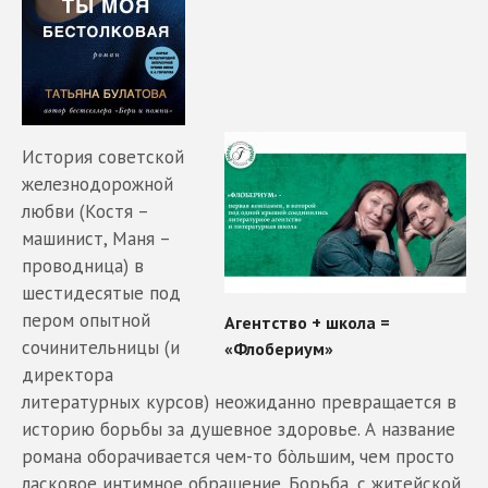
История советской
железнодорожной
любви (Костя –
машинист, Маня –
проводница) в
шестидесятые под
пером опытной
сочинительницы (и
директора
литературных курсов) неожиданно превращается в
историю борьбы за душевное здоровье. А название
романа оборачивается чем-то бòльшим, чем просто
ласковое интимное обращение. Борьба, с житейской