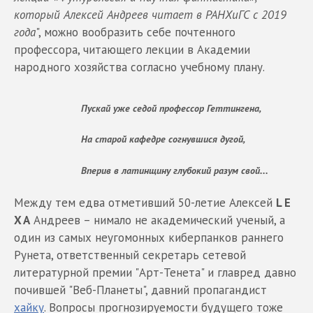
который Алексей Андреев читает в РАНХиГС с 2019
года
", можно вообразить себе почтенного
профессора, читающего лекции в Академии
народного хозяйства согласно учебному плану.
Пускай уже седой профессор Геттингена,
На старой кафедре согнувшися дугой,
Вперив в латинщину глубокий разум свой...
Между тем едва отметивший 50-летие Алексей
L E
X A
Андреев – нимало не академический ученый, а
один из самых неугомонных киберпанков раннего
Рунета, ответственный секретарь сетевой
литературной премии "Арт-Тенета" и главред давно
почившей "Веб-Планеты", давний пропагандист
хайку
. Вопросы прогнозируемости будущего тоже