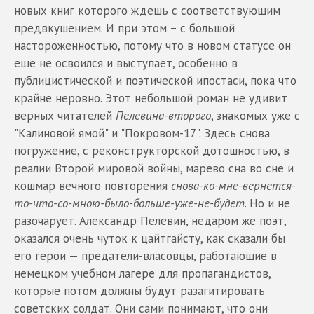
новых книг которого ждешь с соответствующим
предвкушением. И при этом – с большой
настороженностью, потому что в новом статусе он
еще не освоился и выступает, особенно в
публицистической и поэтической ипостаси, пока что
крайне неровно. Этот небольшой роман не удивит
верных читателей
Пелевина-второго
, знакомых уже с
"Калиновой ямой" и "Покровом-17". Здесь снова
погружение, с реконструкторской дотошностью, в
реалии Второй мировой войны, марево сна во сне и
кошмар вечного повторения
снова-ко-мне-вернется-
то-что-со-мною-было-больше-уже-не-будет
. Но и не
разочарует. Александр Пелевин, недаром же поэт,
оказался очень чуток к цайтгайсту, как сказали бы
его герои — предатели-власовцы, работающие в
немецком учебном лагере для пропагандистов,
которые потом должны будут разагитировать
советских солдат. Они сами понимают, что они