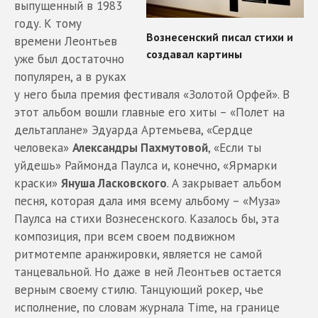
выпущенный в 1983
году. К тому
времени Леонтьев
уже был достаточно
популярен, а в руках
у него была премия фестиваля «Золотой Орфей». В
этот альбом вошли главные его хиты – «Полет на
дельтаплане» Эдуарда Артемьева, «Сердце
человека»
Александры Пахмутовой
, «Если ты
уйдешь» Раймонда Паулса и, конечно, «Ярмарки
краски»
Януша Ласковского
. А закрывает альбом
песня, которая дала имя всему альбому – «Муза»
Паулса на стихи Вознесенского. Казалось бы, эта
композиция, при всем своем подвижном
ритмотемпе аранжировки, является не самой
танцевальной. Но даже в ней Леонтьев остается
верным своему стилю. Танцующий рокер, чье
исполнение, по словам журнала Time, на границе