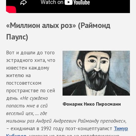
«Миллион алых роз» (Раймонд
Паулс)
Вот и дошли до того
эстрадного хита, что
известен каждому
жителю на
постсоветском
пространстве по сей
день.
«Не суждено
попасть мне в сей
веселый цех, … где
мильоны роз Андрей Андреевич Раймонду преподнес»,
– ехидничал в 1992 году поэт-концептуалист
Тимур