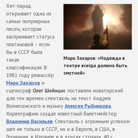
Хит-парад
открывает одна из
самых популярных
песен, которая
заслуживает статуса
платиновой – если
бы в СССР была
такая
классификация. В
1981 году режиссёр
Марк Захаров
и
сценограф
Олег Шейнцис
поставили новаторский
для тех времен спектакль на текст Андрея
Вознесенского и музыку
Алексея Рыбникова
.
Хореографию создал известный балетмейстер
Владимир Васильев
. Спектакль с огромным успехом
шел не только в СССР, но и в Европе, в США, в
Германии, в Израиле и в других странах. 40 с