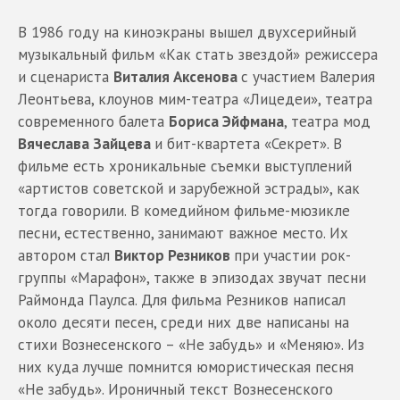
В 1986 году на киноэкраны вышел двухсерийный
музыкальный фильм «Как стать звездой» режиссера
и сценариста
Виталия Аксенова
с участием Валерия
Леонтьева, клоунов мим-театра «Лицедеи», театра
современного балета
Бориса Эйфмана
, театра мод
Вячеслава Зайцева
и бит-квартета «Секрет». В
фильме есть хроникальные съемки выступлений
«артистов советской и зарубежной эстрады», как
тогда говорили. В комедийном фильме-мюзикле
песни, естественно, занимают важное место. Их
автором стал
Виктор Резников
при участии рок-
группы «Марафон», также в эпизодах звучат песни
Раймонда Паулса. Для фильма Резников написал
около десяти песен, среди них две написаны на
стихи Вознесенского – «Не забудь» и «Меняю». Из
них куда лучше помнится юмористическая песня
«Не забудь». Ироничный текст Вознесенского