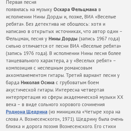
Первая песня
появилась на музыку
Оскара Фельцмана
в
исполнении Нины Дорды и, позже, ВИА «Веселые
ребята». Без детектива не обошлось: хотя и
написано в открытых источниках, что автор один –
Фельцман, песня у
Нины Дорды
(запись 1967 года)
сильно отличается от песни ВИА «Веселые ребята»
(запись 1976 года). В исполнении Нины песня более
танцевального характера, а у «Веселых ребят» –
композиция с неспешным романсовым
аккомпанементом гитары. Третий вариант песни у
барда
Николая Осина
с грубоватым боем
акустической гитары. Интересна четвертая
интерпретация из сферы академической музыки ХХ
века – в виде сольного хорового сочинения
Родиона Щедрина
(из миницикла «Четыре хора на
слова А. Вознесенского», 1971). Щедрину была очень
близка и дорога поэзия Вознесенского. Его стихи