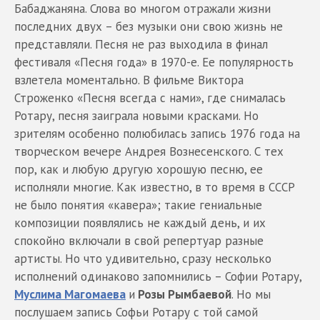
Бабаджаняна. Слова во многом отражали жизни
последних двух – без музыки они свою жизнь не
представляли. Песня не раз выходила в финал
фестиваля «Песня года» в 1970-е. Ее популярность
взлетела моментально. В фильме Виктора
Строженко «Песня всегда с нами», где снималась
Ротару, песня заиграла новыми красками. Но
зрителям особенно полюбилась запись 1976 года на
творческом вечере Андрея Вознесенского. С тех
пор, как и любую другую хорошую песню, ее
исполняли многие. Как известно, в то время в СССР
не было понятия «кавера»; такие гениальные
композиции появлялись не каждый день, и их
спокойно включали в свой репертуар разные
артисты. Но что удивительно, сразу несколько
исполнений одинаково запомнились – Софии Ротару,
Муслима Магомаева
и
Розы Рымбаевой
. Но мы
послушаем запись Софьи Ротару с той самой