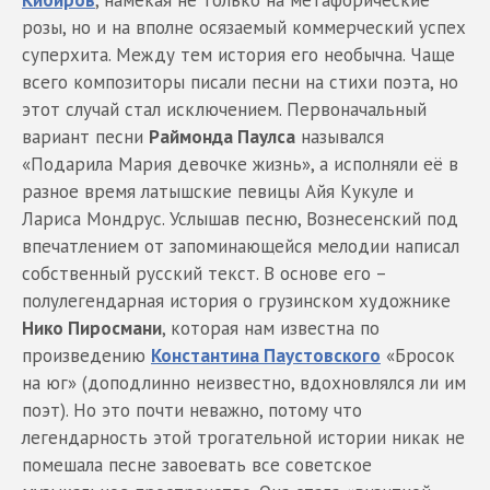
Кибиров
, намекая не только на метафорические
розы, но и на вполне осязаемый коммерческий успех
суперхита. Между тем история его необычна. Чаще
всего композиторы писали песни на стихи поэта, но
этот случай стал исключением. Первоначальный
вариант песни
Раймонда Паулса
назывался
«Подарила Мария девочке жизнь», а исполняли её в
разное время латышские певицы Айя Кукуле и
Лариса Мондрус. Услышав песню, Вознесенский под
впечатлением от запоминающейся мелодии написал
собственный русский текст. В основе его –
полулегендарная история о грузинском художнике
Нико Пиросмани
, которая нам известна по
произведению
Константина Паустовского
«Бросок
на юг» (доподлинно неизвестно, вдохновлялся ли им
поэт). Но это почти неважно, потому что
легендарность этой трогательной истории никак не
помешала песне завоевать все советское