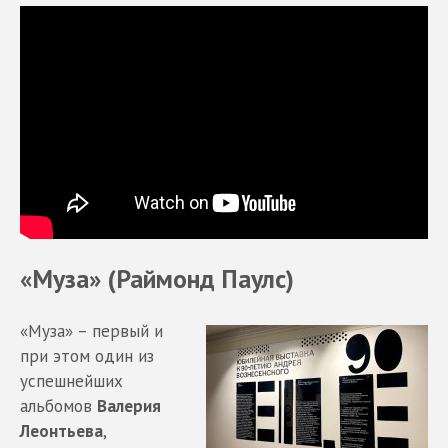
«Муза» (Раймонд Паулс)
«Муза» – первый и
при этом один из
успешнейших
альбомов
Валерия
Леонтьева
,