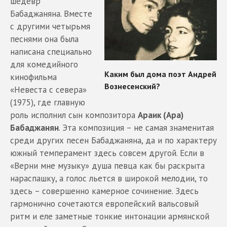
шедевр
Бабаджаняна. Вместе
с другими четырьмя
песнями она была
написана специально
для комедийного
кинофильма
«Невеста с севера»
(1975), где главную
роль исполнил сын композитора
Араик (Ара)
Бабаджанян
. Эта композиция – не самая знаменитая
среди других песен Бабаджаняна, да и по характеру
южный темперамент здесь совсем другой. Если в
«Верни мне музыку» душа певца как бы раскрыта
нараспашку, а голос льется в широкой мелодии, то
здесь – совершенно камерное сочинение. Здесь
гармонично сочетаются европейский вальсовый
ритм и еле заметные тонкие интонации армянской