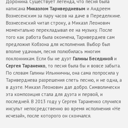
Доронина. Существует легенда, что песня была
написана
Микаэлом Таривердиевым
и Андреем
Вознесенским за пару часов на даче в Переделкине.
Вознесенский читал строку, а Микаэл Леонович
моментально перекладывал ее на музыку. После
того как работа была окончена, Таривердиев сам
предложил Кобзона для исполнения. Выбор был
вполне удачным, песня полюбилась многим
поклонникам. Если бы не дуэт
Галины Бесединой
и
Сергея Тараненко
, то песня была бы и вовсе забыта.
По словам Галины Ильиничны, она сама попросила у
Таривердиева разрешения спеть песню, и не одна, а
в дуэте. Микаэл Леонович дал добро. Символически
эта композиция стала для дуэта и первой, и
последней. В 2013 году у Сергея Тараненко случился
инсульт непосредственно во время исполнения «Не
исчезай», после которого он скончался.