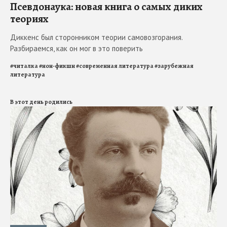
Псевдонаука: новая книга о самых диких
теориях
Диккенс был сторонником теории самовозгорания.
Разбираемся, как он мог в это поверить
#
читалка
#
нон-фикшн
#
современная литература
#
зарубежная
литература
В этот день родились