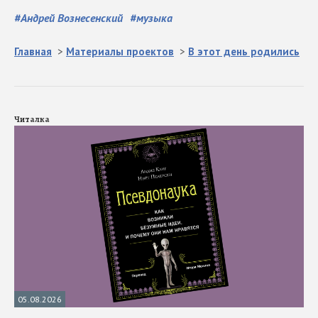
#
Андрей Вознесенский
#
музыка
Главная
>
Материалы проектов
>
В этот день родились
Читалка
05.08.2026