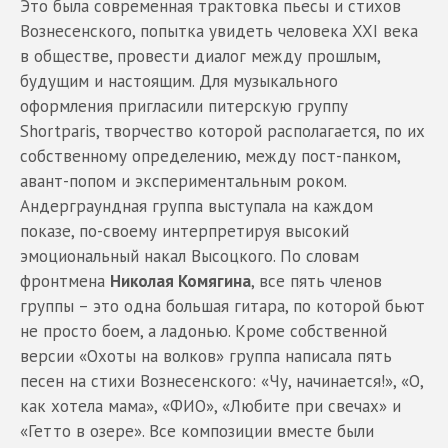
Это была современная трактовка пьесы и стихов
Вознесенского, попытка увидеть человека XXI века
в обществе, провести диалог между прошлым,
будущим и настоящим. Для музыкального
оформления пригласили питерскую группу
Shortparis, творчество которой располагается, по их
собственному определению, между пост-панком,
авант-попом и экспериментальным роком.
Андерграундная группа выступала на каждом
показе, по-своему интерпретируя высокий
эмоциональный накал Высоцкого. По словам
фронтмена
Николая Комягина
, все пять членов
группы – это одна большая гитара, по которой бьют
не просто боем, а ладонью. Кроме собственной
версии «Охоты на волков» группа написала пять
песен на стихи Вознесенского: «Чу, начинается!», «О,
как хотела мама», «ФИО», «Любите при свечах» и
«Гетто в озере». Все композиции вместе были