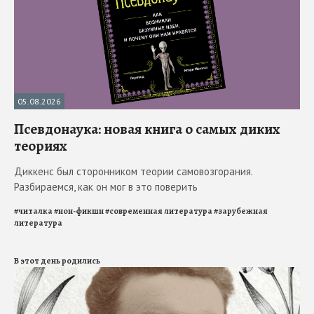
05.08.2026
Псевдонаука: новая книга о самых диких
теориях
Диккенс был сторонником теории самовозгорания.
Разбираемся, как он мог в это поверить
#
читалка
#
нон-фикшн
#
современная литература
#
зарубежная
литература
В этот день родились