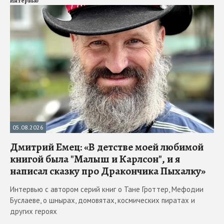
Интервью
05.08.2026
Дмитрий Емец: «В детстве моей любимой
книгой была "Малыш и Карлсон", и я
написал сказку про Дракончика Пыхалку»
Интервью с автором серий книг о Тане Гроттер, Мефодии
Буслаеве, о шнырах, домовятах, космических пиратах и
других героях