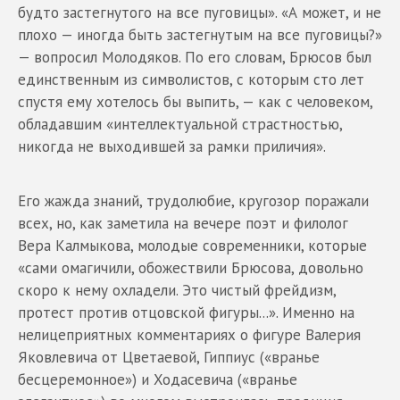
будто застегнутого на все пуговицы». «А может, и не
плохо — иногда быть застегнутым на все пуговицы?»
— вопросил Молодяков. По его словам, Брюсов был
единственным из символистов, с которым сто лет
спустя ему хотелось бы выпить, — как с человеком,
обладавшим «интеллектуальной страстностью,
никогда не выходившей за рамки приличия».
Его жажда знаний, трудолюбие, кругозор поражали
всех, но, как заметила на вечере поэт и филолог
Вера Калмыкова, молодые современники, которые
«сами омагичили, обожествили Брюсова, довольно
скоро к нему охладели. Это чистый фрейдизм,
протест против отцовской фигуры...». Именно на
нелицеприятных комментариях о фигуре Валерия
Яковлевича от Цветаевой, Гиппиус («вранье
бесцеремонное») и Ходасевича («вранье