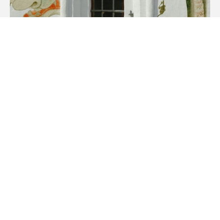
Они будут интересны авторам фэнтези, мистики, сценариев
и исторической прозы
#
АСПИР
#
писательские резиденции
02.03.2024