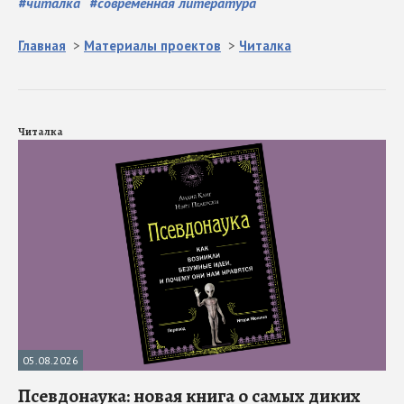
#
читалка
#
современная литература
Главная
>
Материалы проектов
>
Читалка
Читалка
05.08.2026
Псевдонаука: новая книга о самых диких