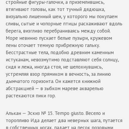
стройные фигуры-галочки, а приземлившись,
втягивают головы, как тот тучный дядюшка,
визуально лишенный шеи, у которого мы покупаем
сливы, сытые и чопорные птицы расхаживают вдоль
берега, визгливо перебраниваясь между собой.
Море невинно пускает белые пузыри, кружевом
пены оточает темную прибрежную гальку.
Бесстрастные тела, подобно древним каменным
истуканам, невозмутимо подставляют себя солнцу,
сидя и лежа, иногда стоя, не шелохнувшись,
устремляя взор прямиком в вечность, за линию
дымчатого горизонта. Он кажется книжной
абстракцией — в зыбком мареве акварелью
растекаются пики гор.
Алькан — Эскиз № 15. Tempo giusto. Весело и
торопливо Ида делает два неверных шага, путается
в собственных ногах, падает на песок розовыми