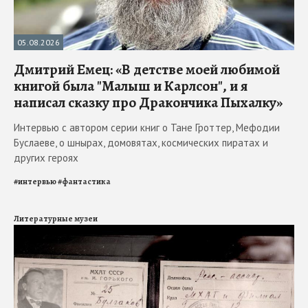
05.08.2026
Дмитрий Емец: «В детстве моей любимой
книгой была "Малыш и Карлсон", и я
написал сказку про Дракончика Пыхалку»
Интервью с автором серии книг о Тане Гроттер, Мефодии
Буслаеве, о шнырах, домовятах, космических пиратах и
других героях
#
интервью
#
фантастика
Литературные музеи