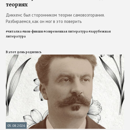
теориях
Диккенс был сторонником теории самовозгорания.
Разбираемся, как он мог в это поверить
#
читалка
#
нон-фикшн
#
современная литература
#
зарубежная
литература
В этот день родились
05.08.2026