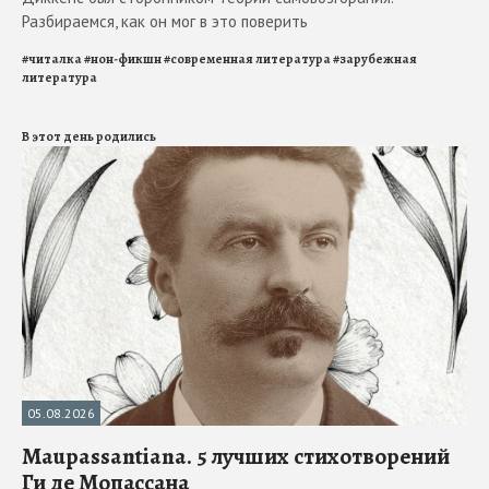
Разбираемся, как он мог в это поверить
#
читалка
#
нон-фикшн
#
современная литература
#
зарубежная
литература
В этот день родились
05.08.2026
Maupassantiana. 5 лучших стихотворений
Ги де Мопассана