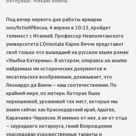
Интервью: Михаил Визель
Под вечер первого дня работы ярмарки
non/fictio№Весна, 4 апреля в 20:15, пройдет
телемост с Италией. Профессор Неаполитанского
университета L'Orientale Карло Вечче представит
свой только что вышедший на русском языке роман
«Улыбка Катерины». В котором, опираясь на анализ
найденных им исторических документов и
писательское воображение, доказывает, что
Леонардо да Винчи – наш соотечественник. По
крайней мере, по матери. Которая была
черкешенкой, уроженкой тех мест, которые мы
знаем сейчас как Краснодарский край, Адыгея,
Карачаево-Черкесия. И именно от нее, а не от отца
– заурядного нотариуса, гений Возрождения
унаследовал художественные таланты и