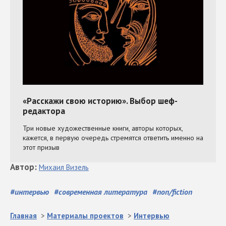
Автор
:
Михаил
Визель
#
интервью
#
современная литература
#
non/fiction
Главная
>
Материалы проектов
>
Интервью