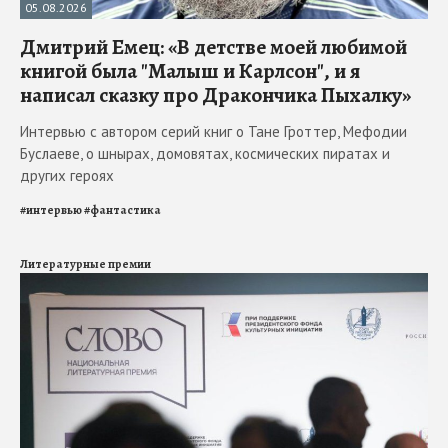
05.08.2026
Дмитрий Емец: «В детстве моей любимой
книгой была "Малыш и Карлсон", и я
написал сказку про Дракончика Пыхалку»
Интервью с автором серий книг о Тане Гроттер, Мефодии
Буслаеве, о шнырах, домовятах, космических пиратах и
других героях
#
интервью
#
фантастика
Литературные премии