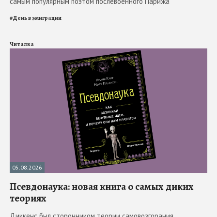
самым популярным поэтом послевоенного Парижа
#
День в эмиграции
Читалка
05.08.2026
Псевдонаука: новая книга о самых диких
теориях
Диккенс был сторонником теории самовозгорания.