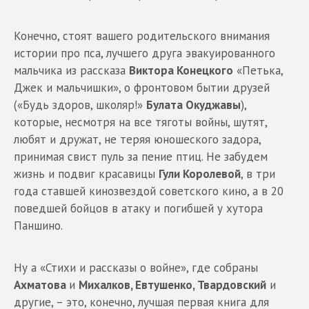
Конечно, стоят вашего родительского внимания
истории про пса, лучшего друга эвакуированного
мальчика из рассказа
Виктора Конецкого
«Петька,
Джек и мальчишки», о фронтовом бытии друзей
(«Будь здоров, школяр!»
Булата Окуджавы
),
которые, несмотря на все тяготы войны, шутят,
любят и дружат, не теряя юношеского задора,
принимая свист пуль за пение птиц. Не забудем
жизнь и подвиг красавицы
Гули Королевой
, в три
года ставшей кинозвездой советского кино, а в 20
поведшей бойцов в атаку и погибшей у хутора
Паншино.
Ну а «Стихи и рассказы о войне», где собраны
Ахматова
и
Михалков, Евтушенко, Твардовский
и
другие, – это, конечно, лучшая первая книга для