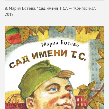
8. Мария Ботева.
"Сад имени Т.С."
. — "КомпасГид",
2018