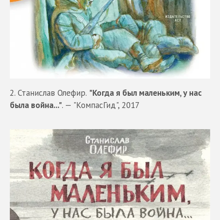
2. Станислав Олефир.
"Когда я был маленьким, у нас
была война..."
. — "КомпасГид", 2017