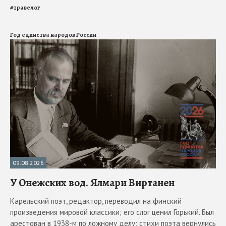
#
травелог
Год единства народов России
09.08.2026
У Онежских вод. Ялмари Виртанен
Карельский поэт, редактор, переводил на финский
произведения мировой классики; его слог ценил Горький. Был
арестован в 1938-м по ложному делу; стихи поэта вернулись