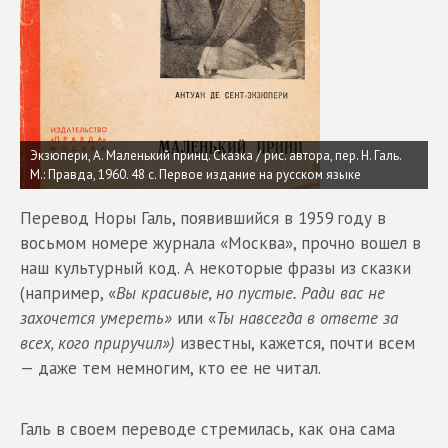
Экзюпери, А. Маленький принц. Сказка / рис. автора, пер. Н. Галь.
М.: Правда, 1960. 48 с. Первое издание на русском языке
Перевод Норы Галь, появившийся в 1959 году в
восьмом номере журнала «Москва», прочно вошел в
наш культурный код. А некоторые фразы из сказки
(например, «
Вы красивые, но пустые. Ради вас не
захочется умереть»
или «
Ты навсегда в ответе за
всех, кого приручил»)
известны, кажется, почти всем
— даже тем немногим, кто ее не читал.
Галь в своем переводе стремилась, как она сама