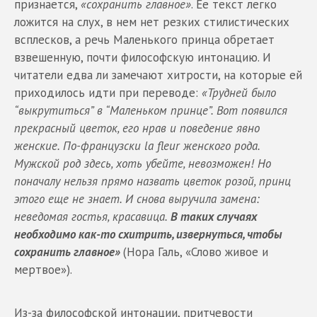
признается,
«сохранить главное»
. Ее текст легко
ложится на слух, в нем нет резких стилистических
всплесков, а речь Маленького принца обретает
взвешенную, почти философскую интонацию. И
читатели едва ли замечают хитрости, на которые ей
приходилось идти при переводе:
«Трудней было
“выкрутиться” в “Маленьком принце”. Вот появился
прекрасный цветок, его нрав и поведение явно
женские. По-французски la fleur женского рода.
Мужской род здесь, хоть убейте, невозможен! Но
поначалу нельзя прямо назвать цветок розой, принц
этого еще не знает. И снова выручила замена:
неведомая гостья, красавица.
В таких случаях
необходимо как-то схитрить, извернуться, чтобы
сохранить главное»
(Нора Галь, «Слово живое и
мертвое»).
Из-за философской интонации, притчевости