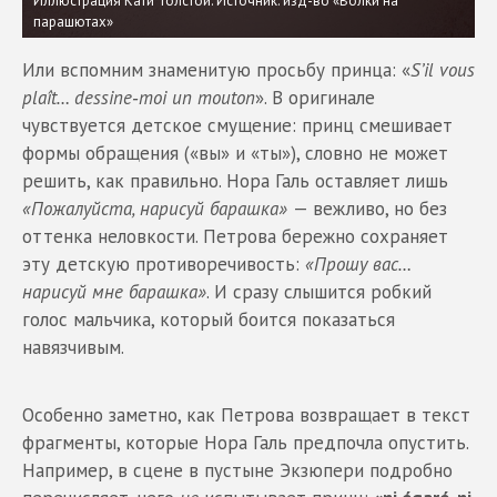
Иллюстрация Кати Толстой. Источник: изд-во «Волки на
парашютах»
Или вспомним знаменитую просьбу принца: «
S’il vous
plaît… dessine‑moi un mouton
». В оригинале
чувствуется детское смущение: принц смешивает
формы обращения («вы» и «ты»), словно не может
решить, как правильно. Нора Галь оставляет лишь
«Пожалуйста, нарисуй барашка»
— вежливо, но без
оттенка неловкости. Петрова бережно сохраняет
эту детскую противоречивость:
«Прошу вас…
нарисуй мне барашка»
. И сразу слышится робкий
голос мальчика, который боится показаться
навязчивым.
Особенно заметно, как Петрова возвращает в текст
фрагменты, которые Нора Галь предпочла опустить.
Например, в сцене в пустыне Экзюпери подробно