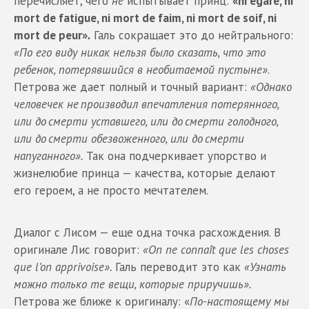
перечисляет, чего
не
испытывает принц:
«ni égaré, ni
mort de fatigue, ni mort de faim, ni mort de soif, ni
mort de peur»
.
Галь сокращает это до нейтрального:
«По его виду никак нельзя было сказать, что это
ребенок, потерявшийся в необитаемой пустыне»
.
Петрова же дает полный и точный вариант:
«Однако
человечек не производил впечатления потерянного,
или до смерти уставшего, или до смерти голодного,
или до смерти обезвоженного, или до смерти
напуганного».
Так она подчеркивает упорство и
жизнелюбие принца — качества, которые делают
его героем, а не просто мечтателем.
Диалог с Лисом — еще одна точка расхождения. В
оригинале Лис говорит:
«On ne connaît que les choses
que l’on apprivoise».
Галь переводит это как
«Узнать
можно только те вещи, которые приручишь».
Петрова же ближе к оригиналу: «
По-настоящему мы