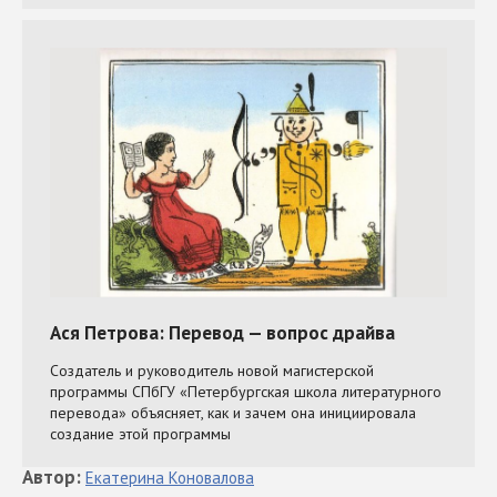
Автор
:
Екатерина
Коновалова