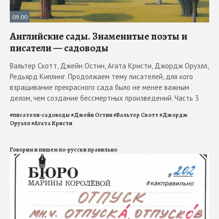
09:00
Английские сады. Знаменитые поэты и
писатели — садоводы
Вальтер Скотт, Джейн Остин, Агата Кристи, Джордж Оруэлл,
Редьярд Киплинг. Продолжаем тему писателей, для кого
взращивание прекрасного сада было не менее важным
делом, чем создание бессмертных произведений. Часть 3
#
писатели-садоводы
#
Джейн Остин
#
Вальтер Скотт
#
Джордж
Оруэлл
#
Агата Кристи
Говорим и пишем по-русски правильно